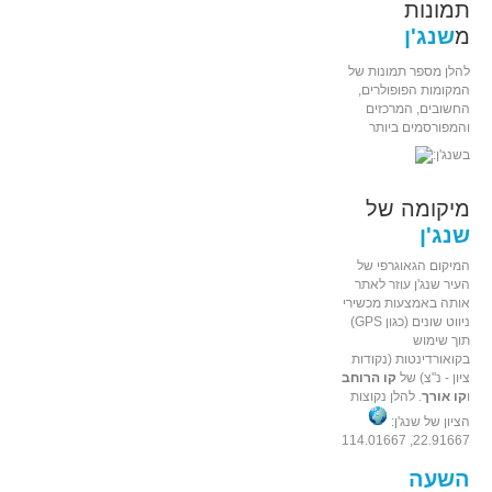
תמונות
מ
שנג'ן
להלן מספר תמונות של
המקומות הפופולרים,
החשובים, המרכזים
והמפורסמים ביותר
בשנג'ן:
מיקומה של
שנג'ן
המיקום הגאוגרפי של
העיר שנג'ן עוזר לאתר
אותה באמצעות מכשירי
ניווט שונים (כגון GPS)
תוך שימוש
בקואורדינטות (נקודות
ציון - נ"צ) של
קו הרוחב
ו
קו אורך
. להלן נקוצות
הציון של שנג'ן:
22.91667, 114.01667
השעה