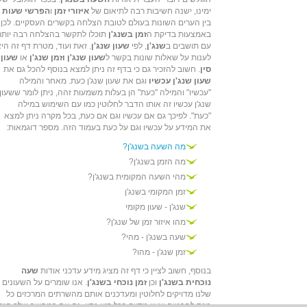
ימינו, ישנה חשיבות רבה לתיאום של
איזורי זמן
ו
הפרשי שעות
בין הערים השונות בעולם לטובת הצלחה בקשרים העסקיים. לכן,
באמצעות בדיקת ה
זמן בשנג'ן
תוכלו לתקשר בהצלחה רבה יותר
עם תושבים ב
שנג'ן
, לפי
שעון שנג'ן
. זאת ועוד, מטרת דף זה הי
לענות על שאלות שונות בקשר ל
שעון שנג'ן וזמן שנג'ן
או
שעון
סין
. חשוב להזכיר גם כי בדף זה ניתן למצא בנוסף להכל גם את
שעון שנג'ן עכשיו
וגם את שעון שנג'ן כעת. מאחר והמילה
"עכשיו" והמילה "כעת" הן בעלות משמעות זהה, ניתן לומר ששעון
שנג'ן עכשיו זה אותו הדבר לחלוטין כמו עם השימוש במילה
"כעת". לפיכך גם אם עכשיו וגם אם כעת, בכל מקרה ניתן למצא
את המידע על עכשיו וגם על כעת בעמוד הזה. מספר דוגמאות:
מה השעה בשנג'ן?
מה הזמן בשנג'ן?
מהי השעה המקומית בשנג'ן?
זמן המקומי בשנג'ן
שנג'ן - שעון מקומי
מהו איזור זמן של שנג'ן?
שעה בשנג'ן - מהי?
זמן שנג'ן - מהו?
בנוסף, חשוב לציין כי דף זה מציג מידע עדכני אודות
שעה
נוכחית בשנג'ן
וכן
זמן נוכחי בשנג'ן
. אנו שומרים על השעונים
שלנו מדויקים לחלוטין ומעדכנים אותם מהשרתים המרכזים כל
מנת להבטיח שעון מדויק בכל רגע נתון, גם אם במחשב שלך הזמ