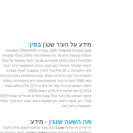
מידע על העיר שנג'ן ב
סין
:
שֶׁנְגֶ'ן (ב
סינית מפושטת
: 深圳, ב
פיניין
: Shēnzhèn; משמעות:
תעלות עמוקות) היא עיר תת-מחוזית (עיר גדולה בעלת סמכויות
שלטוניות רבות) במחוז
גואנגדונג
שבסין. העיר נמצאת על גבול
האזור המנהלי המיוחד
הונג קונג
, נהנית מהשקעות זרות רבות
(לפי ההערכות, כ-30 מיליארד דולר), ונחשבת לאחד ממרכזי
תעשיית ה
היי טק
הגדולים בעולם. שנג'ן מתפתחת במהירות רבה
מאז
1980
, ומוכרת כעיר שהתפתחותה היא מהמהירות בעולם.
מספר התושבים בעיר עמד על יותר מ-10.5 מיליון נפש בשנת
2014 (ביחס לפחות מ-6 מיליון בשנת 2004).
תחום השיפוט
של העיר כולל ששה אזורים מנהליים ושטחו 2020
קמ"ר
. רוב תושבי האזור הם ממוצא ה
האן
. שנג'ן היא מ
ערי הנמל
העמוסות ביותר בסין.
מה השעה שנג'ן
- מידע:
דף מידע זה אודות
שנג'ן
בסין נועד על מנת לספק מידע לקהל
הגולשים דוברי העברית אודות
השעה בשנג'ן
. בכפר הגלובלי של