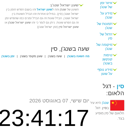
איזור זמן
שעון ישראל שנג'ן:
של שנג'ן
השעון של
שנג'ן
זהה ל
שעון ישראל
זהו בעצם הפרש הזמן בין
מידע על
ישראל ושנג'ן (סין). במילים אחרות זהו הבדל השעות בין
שנג'ן
ישראל ושנג'ן. הבדל שעות זה גם הבדל זמנים כמו שהפרש זמן
זה גם הפרש שעות. ניתן גם לומר כי זהו
שעון ישראל שנג'ן
או
תמונות של
שעון ישראל סין
(זמן ישראל שנג'ן)
שנג'ן
הדגל של
סין
מיקומה של
שעה בשנג'ן, סין
שנג'ן
טיסות
מה השעה בשנג'ן
|
שעה בשנג'ן
|
שעון מקומי בשנג'ן
|
זמן בשנג'ן
קונקשן
בשנג'ן
מידע נוסף
על שעון
סין
- דגל
הלאום:
יום שישי, 07 באוגוסט 2026
שנג'ן
היא עיר
23:41:17
ב
סין
. דגל
הלאום של סין מופיע
בצד.