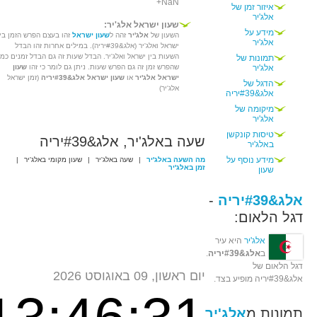
+NaN
איזור זמן של
אלג'יר
שעון ישראל אלג'יר:
מידע על
השעון של
אלג'יר
זהה ל
שעון ישראל
זהו בעצם הפרש הזמן בין
אלג'יר
ישראל ואלג'יר (אלג&#39יריה). במילים אחרות זהו הבדל
השעות בין ישראל ואלג'יר. הבדל שעות זה גם הבדל זמנים כמו
תמונות של
אלג'יר
שהפרש זמן זה גם הפרש שעות. ניתן גם לומר כי זהו
שעון
ישראל אלג'יר
או
שעון ישראל אלג&#39יריה
(זמן ישראל
הדגל של
אלג'יר)
אלג&#39יריה
מיקומה של
אלג'יר
טיסות קונקשן
שעה באלג'יר, אלג&#39יריה
באלג'יר
מידע נוסף על
מה השעה באלג'יר
|
שעה באלג'יר
|
שעון מקומי באלג'יר
|
זמן באלג'יר
שעון
אלג&#39יריה
-
דגל הלאום:
אלג'יר
היא עיר
ב
אלג&#39יריה
.
דגל הלאום של
יום ראשון, 09 באוגוסט 2026
אלג&#39יריה מופיע בצד.
תמונות מ
אלג'יר