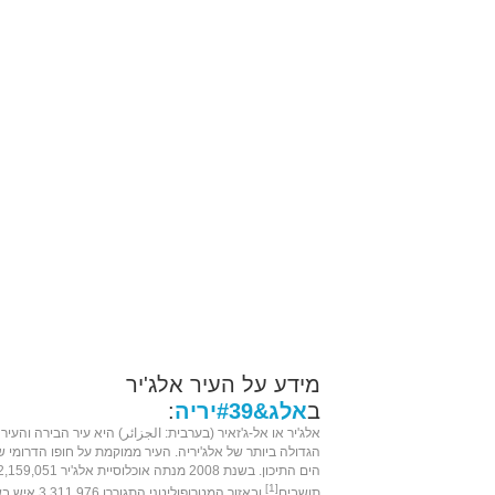
מידע על העיר אלג'יר
ב
אלג&#39יריה
:
אלג'יר או אל-ג'זאיר (ב
ערבית
: الجزائر) היא
עיר הבירה
וה
עיר
הגדולה ביותר של
אלג'יריה
. העיר ממוקמת על חופו הדרומי ש
הים התיכון
. בשנת
2008
מנתה אוכלוסיית אלג'יר ,159,051
[1]
תושבים
ובאזור המטרופוליטני התגוררו 3,311,976 איש בשנת