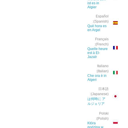
ist es in
Algier
Español
(Spanish):
Qué hora es
en Argel
Français
(French):
Quelle heure
est à El-
Jazaïr
Italiano
(Italian):
Che ora è in
Algeri
日本語
(Japanese):
は何時に ア
ルジェリア
Polski
(Polish):
Która
godzina w