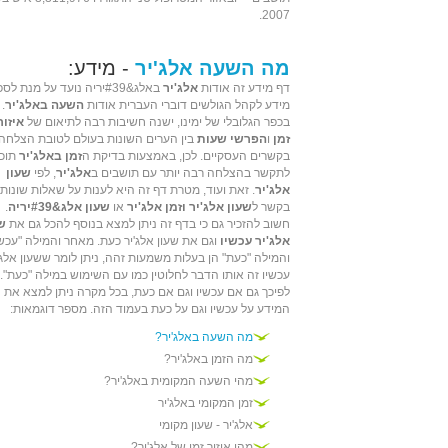
.
2007
מה השעה אלג'יר
- מידע:
דף מידע זה אודות
אלג'יר
באלג&#39יריה נועד על מנת לס
מידע לקהל הגולשים דוברי העברית אודות
השעה באלג'יר
.
בכפר הגלובלי של ימינו, ישנה חשיבות רבה לתיאום של
איזור
זמן
ו
הפרשי שעות
בין הערים השונות בעולם לטובת הצלחה
בקשרים העסקיים. לכן, באמצעות בדיקת ה
זמן באלג'יר
תוכל
לתקשר בהצלחה רבה יותר עם תושבים ב
אלג'יר
, לפי
שעון
אלג'יר
. זאת ועוד, מטרת דף זה היא לענות על שאלות שונות
בקשר ל
שעון אלג'יר וזמן אלג'יר
או
שעון אלג&#39יריה
.
חשוב להזכיר גם כי בדף זה ניתן למצא בנוסף להכל גם את
ש
אלג'יר עכשיו
וגם את שעון אלג'יר כעת. מאחר והמילה "עכשי
והמילה "כעת" הן בעלות משמעות זהה, ניתן לומר ששעון אלג'
עכשיו זה אותו הדבר לחלוטין כמו עם השימוש במילה "כעת".
לפיכך גם אם עכשיו וגם אם כעת, בכל מקרה ניתן למצא את
המידע על עכשיו וגם על כעת בעמוד הזה. מספר דוגמאות:
מה השעה באלג'יר?
מה הזמן באלג'יר?
מהי השעה המקומית באלג'יר?
זמן המקומי באלג'יר
אלג'יר - שעון מקומי
מהו איזור זמן של אלג'יר?