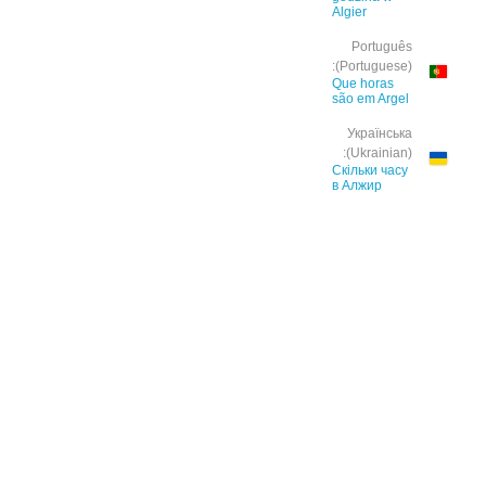
Algier
Português
(Portuguese):
Que horas
são em Argel
Українська
(Ukrainian):
Скільки часу
в Алжир