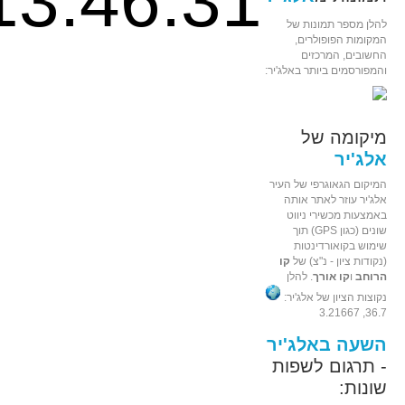
13:46:31
להלן מספר תמונות של
המקומות הפופולרים,
החשובים, המרכזים
והמפורסמים ביותר באלג'יר:
מיקומה של
אלג'יר
המיקום הגאוגרפי של העיר
אלג'יר עוזר לאתר אותה
באמצעות מכשירי ניווט
שונים (כגון GPS) תוך
שימוש בקואורדינטות
(נקודות ציון - נ"צ) של
קו
הרוחב
ו
קו אורך
. להלן
נקוצות הציון של אלג'יר:
36.7, 3.21667
השעה באלג'יר
- תרגום לשפות
שונות: