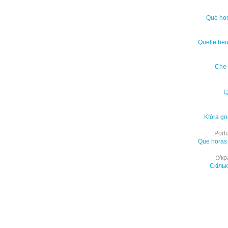
Qué hor
Quelle heu
Che 
Która g
Port
Que horas
Укр
Скіль