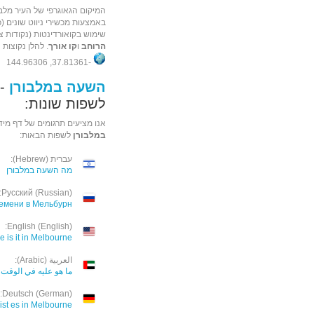
המיקום הגאוגרפי של העיר מלבו
שימוש בקואורדינטות (נקודות ציו
הרוחב
ו
קו אורך
. להלן נקוצות 
-37.81361, 144.96306
השעה במלבורן
- 
לשפות שונות:
אנו מציעים תרגומים של דף מיד
במלבורן
לשפות הבאות:
עברית (Hebrew):
מה השעה במלבורן
Русский (Russian):
ремени в Мельбурн
English (English):
e is it in Melbourne
العربية (Arabic):
ما هو عليه في الوقت 
Deutsch (German):
ist es in Melbourne