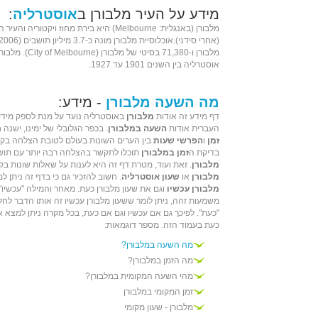
מידע על העיר מלבורן ב
אוסטרליה
:
מלבורן (באנגלית: Melbourne) היא בירת מחוז ויק
מלבורן ו-71,380 בסיטי
אוסטרליה בין השנים 1901 עד 1927.
מה השעה מלבורן
- מידע:
דף מידע זה אודות
מלבורן
באוסטרליה נועד על מנת לספק מידע
העברית אודות
השעה במלבורן
. בכפר הגלובלי של ימינו, ישנ
זמן
ו
הפרשי שעות
בין הערים השונות בעולם לטובת הצלחה בקש
בדיקת ה
זמן במלבורן
תוכלו לתקשר בהצלחה רבה יותר עם תוש
מלבורן
. זאת ועוד, מטרת דף זה היא לענות על שאלות שונות בק
מלבורן
או
שעון אוסטרליה
. חשוב להזכיר גם כי בדף זה ניתן 
מלבורן עכשיו
וגם את שעון מלבורן כעת. מאחר והמילה "עכשיו"
משמעות זהה, ניתן לומר ששעון מלבורן עכשיו זה אותו הדבר לחל
"כעת". לפיכך גם אם עכשיו וגם אם כעת, בכל מקרה ניתן למצא א
כעת בעמוד הזה. מספר דוגמאות:
מה השעה במלבורן?
מה הזמן במלבורן?
מהי השעה המקומית במלבורן?
זמן המקומי במלבורן
מלבורן - שעון מקומי