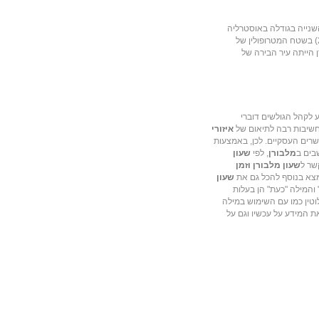
טוריה והעיר השנייה בגודלה באוסטרליה
(אחרי סידני).אוכלוסיית מלבורן מונה כ-3.7 מיליון תושבים (2006) בשטח המטרופולין של
 של מלבורן (City of Melbourne). מלבורן הייתה עיר הבירה של
 לקהל הגולשים דוברי
ה חשיבות רבה לתיאום של
איזורי
רים העסקיים. לכן, באמצעות
בים ב
מלבורן
, לפי
שעון
שר ל
שעון מלבורן וזמן
למצא בנוסף להכל גם את
שעון
 והמילה "כעת" הן בעלות
וטין כמו עם השימוש במילה
ת המידע על עכשיו וגם על