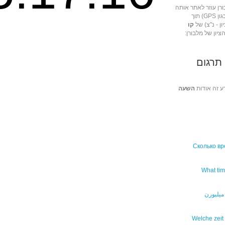
רן עוזר לאתר אותה
באמצעות מכשירי ניווט שונים (כגון GPS) תוך
ן - נ"צ) של
קו
הציון של מלבורן:
תרגום
ע זה אודות
השעה
Сколько в
What tim
ميلبورن
Welche zeit 