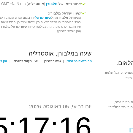
איזור הזמן של
מלבורן
(
אוסטרליה
) הינו GMT +NaN
שעון ישראל מלבורן:
השעון של
מלבורן
זהה ל
שעון ישראל
זהו בעצם הפרש הזמן בין ישר
במילים אחרות זהו הבדל השעות בין ישראל ומלבורן. הבדל שעות 
זמן זה גם הפרש שעות. ניתן גם לומר כי זהו
שעון ישראל מלבורן
א
(זמן ישראל מלבורן)
שעה במלבורן, אוסטרליה
מה השעה במלבורן
|
שעה במלבורן
|
שעון מקומי במלבורן
|
זמן ב
לאום:
טרליה
. דגל הלאום
בצד.
 הפופולרים,
יום רביעי, 05 באוגוסט 2026
 ביותר במלבורן:
5:17:16
ן