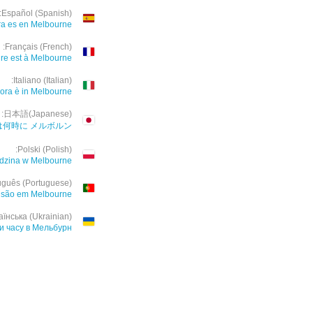
Español (Spanish):
a es en Melbourne
Français (French):
re est à Melbourne
Italiano (Italian):
ora è in Melbourne
日本語(Japanese):
は何時に メルボルン
Polski (Polish):
odzina w Melbourne
uguês (Portuguese):
 são em Melbourne
аїнська (Ukrainian):
ки часу в Мельбурн