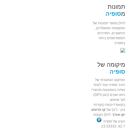
תמונות
מ
סופיה
להלן מספר תמונות של
המקומות הפופולרים,
החשובים, המרכזים
והמפורסמים ביותר
בסופיה:
מיקומה של
סופיה
המיקום הגאוגרפי של
העיר סופיה עוזר לאתר
אותה באמצעות מכשירי
ניווט שונים (כגון GPS)
תוך שימוש
בקואורדינטות (נקודות
ציון - נ"צ) של
קו הרוחב
ו
קו אורך
. להלן נקוצות
הציון של סופיה:
42.7, 23.33333