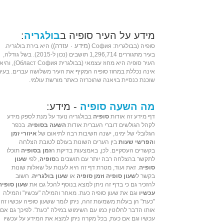
מידע על העיר סופיה ב
בולגריה
:
(
מידע
·
עזרה
)
סופיה (ב
בולגרית
:
София
) היא
בירת
בולגריה
.
בעיר מתגוררים 1,296,714 תושבים (נכון ל-
2015
). בשל גודלה,
העיר סופיה היא מחוז עצמאי (בבולגרית Област София), והי
אינה נכללת ב
מחוז סופיה
המקיף את העיר משלושה עברים. בעיר
שוכנת
כנסיית בויאנה
שהוכרזה כ
אתר מורשת עולמי
.
מה השעה סופיה
- מידע:
דף מידע זה אודות
סופיה
בבולגריה נועד על מנת לספק מידע
לקהל הגולשים דוברי העברית אודות
השעה בסופיה
. בכפר
הגלובלי של ימינו, ישנה חשיבות רבה לתיאום של
איזורי זמן
ו
הפרשי שעות
בין הערים השונות בעולם לטובת הצלחה
בקשרים העסקיים. לכן, באמצעות בדיקת ה
זמן בסופיה
תוכלו
לתקשר בהצלחה רבה יותר עם תושבים ב
סופיה
, לפי
שעון
סופיה
. זאת ועוד, מטרת דף זה היא לענות על שאלות שונות
בקשר ל
שעון סופיה וזמן סופיה
או
שעון בולגריה
. חשוב
להזכיר גם כי בדף זה ניתן למצא בנוסף להכל גם את
שעון סופיה
עכשיו
וגם את שעון סופיה כעת. מאחר והמילה "עכשיו" והמילה
"כעת" הן בעלות משמעות זהה, ניתן לומר ששעון סופיה עכשיו זה
אותו הדבר לחלוטין כמו עם השימוש במילה "כעת". לפיכך גם אם
עכשיו וגם אם כעת, בכל מקרה ניתן למצא את המידע על עכשיו