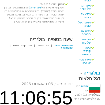
סופיה
שעון ישראל סופיה:
איזור זמן
השעון של
סופיה
זהה ל
שעון ישראל
זהו בעצם הפרש הזמן בין
של סופיה
ישראל וסופיה (בולגריה). במילים אחרות זהו הבדל השעות בין
מידע על
ישראל וסופיה. הבדל שעות זה גם הבדל זמנים כמו שהפרש
סופיה
זמן זה גם הפרש שעות. ניתן גם לומר כי זהו
שעון ישראל
סופיה
או
שעון ישראל בולגריה
(זמן ישראל סופיה)
תמונות של
סופיה
הדגל של
בולגריה
שעה בסופיה, בולגריה
מיקומה
של סופיה
מה השעה בסופיה
|
שעה בסופיה
|
שעון מקומי בסופיה
|
טיסות
זמן בסופיה
קונקשן
בסופיה
מידע נוסף
על שעון
בולגריה
-
דגל הלאום:
יום חמישי, 06 באוגוסט 2026
סופיה
היא
11:06:55
עיר
ב
בולגריה
. דגל הלאום
של בולגריה מופיע בצד.