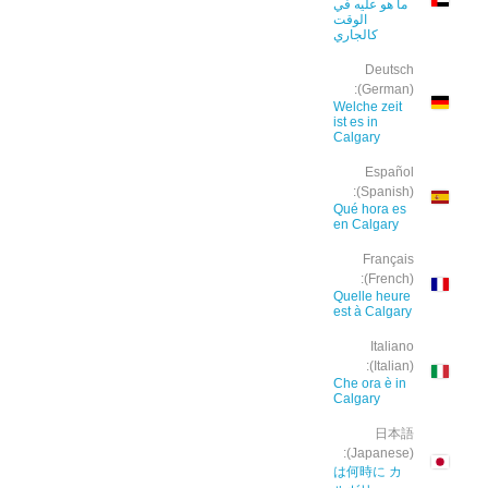
ما هو عليه في
الوقت
كالجاري
Deutsch
(German):
Welche zeit
ist es in
Calgary
Español
(Spanish):
Qué hora es
en Calgary
Français
(French):
Quelle heure
est à Calgary
Italiano
(Italian):
Che ora è in
Calgary
日本語
(Japanese):
は何時に カ