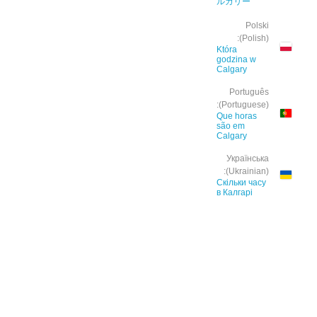
ルガリー
Polski
(Polish):
Która
godzina w
Calgary
Português
(Portuguese):
Que horas
são em
Calgary
Українська
(Ukrainian):
Скільки часу
в Калгарі