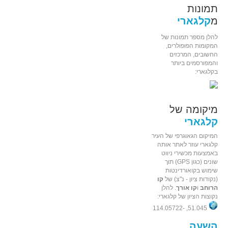
תמונות
מ
קלגארי
להלן מספר תמונות של
המקומות הפופולרים,
החשובים, המרכזים
והמפורסמים ביותר
בקלגארי:
מיקומה של
קלגארי
המיקום הגאוגרפי של העיר
קלגארי עוזר לאתר אותה
באמצעות מכשירי ניווט
שונים (כגון GPS) תוך
שימוש בקואורדינטות
(נקודות ציון - נ"צ) של
קו
הרוחב
ו
קו אורך
. להלן
נקוצות הציון של קלגארי:
51.045, -114.05722
השעה