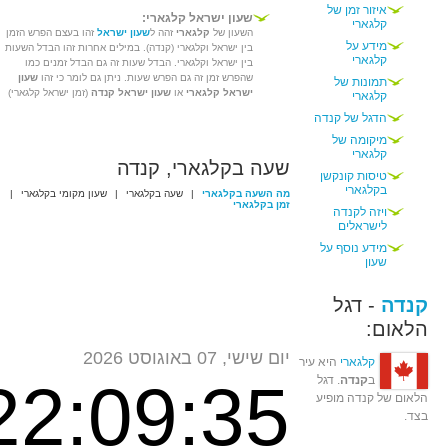
איזור זמן של
שעון ישראל קלגארי:
קלגארי
השעון של
קלגארי
זהה ל
שעון ישראל
זהו בעצם הפרש הזמן
מידע על
בין ישראל וקלגארי (קנדה). במילים אחרות זהו הבדל השעות
קלגארי
בין ישראל וקלגארי. הבדל שעות זה גם הבדל זמנים כמו
שהפרש זמן זה גם הפרש שעות. ניתן גם לומר כי זהו
שעון
תמונות של
ישראל קלגארי
או
שעון ישראל קנדה
(זמן ישראל קלגארי)
קלגארי
הדגל של קנדה
מיקומה של
קלגארי
שעה בקלגארי, קנדה
טיסות קונקשן
בקלגארי
מה השעה בקלגארי
|
שעה בקלגארי
|
שעון מקומי בקלגארי
|
זמן בקלגארי
ויזה לקנדה
לישראלים
מידע נוסף על
שעון
קנדה
- דגל
הלאום:
יום שישי, 07 באוגוסט 2026
קלגארי
היא עיר
ב
קנדה
. דגל
22:09:35
הלאום של קנדה מופיע
בצד.