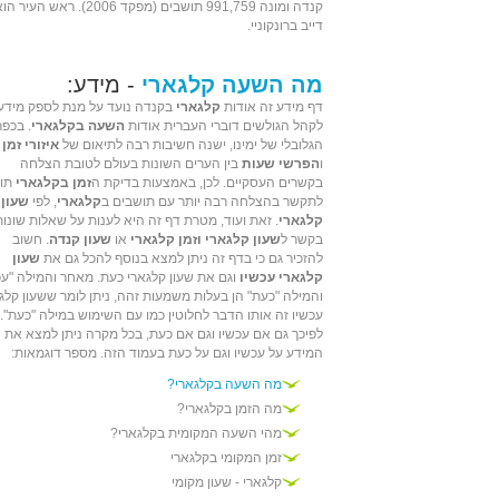
קנדה ומונה 991,759 תושבים (מפקד 2006). ראש העיר 
דייב ברונקוניי.
מה השעה קלגארי
- מידע:
דף מידע זה אודות
קלגארי
בקנדה נועד על מנת לספק מידע
לקהל הגולשים דוברי העברית אודות
השעה בקלגארי
. בכפר
הגלובלי של ימינו, ישנה חשיבות רבה לתיאום של
איזורי זמן
ו
הפרשי שעות
בין הערים השונות בעולם לטובת הצלחה
בקשרים העסקיים. לכן, באמצעות בדיקת ה
זמן בקלגארי
תוכ
לתקשר בהצלחה רבה יותר עם תושבים ב
קלגארי
, לפי
שעון
קלגארי
. זאת ועוד, מטרת דף זה היא לענות על שאלות שונות
בקשר ל
שעון קלגארי וזמן קלגארי
או
שעון קנדה
. חשוב
להזכיר גם כי בדף זה ניתן למצא בנוסף להכל גם את
שעון
קלגארי עכשיו
וגם את שעון קלגארי כעת. מאחר והמילה "עכ
והמילה "כעת" הן בעלות משמעות זהה, ניתן לומר ששעון קלג
עכשיו זה אותו הדבר לחלוטין כמו עם השימוש במילה "כעת".
לפיכך גם אם עכשיו וגם אם כעת, בכל מקרה ניתן למצא את
המידע על עכשיו וגם על כעת בעמוד הזה. מספר דוגמאות:
מה השעה בקלגארי?
מה הזמן בקלגארי?
מהי השעה המקומית בקלגארי?
זמן המקומי בקלגארי
קלגארי - שעון מקומי