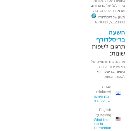
בקואורדינטות (נקודות
ציון - נ"צ) של
קו הרוחב
ו
קו אורך
. להלן נקוצות
הציון של דיסלדורף:
51.23333, 6.78333
השעה
בדיסלדורף
-
תרגום לשפות
שונות:
אנו מציעים תרגומים של
דף מידע זה אודות
השעה בדיסלדורף
לשפות הבאות:
עברית
(Hebrew):
מה השעה
בדיסלדורף
English
(English):
What time
is it in
Dusseldorf