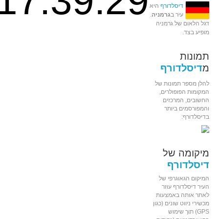
17:39:29
דיסלדורף
היא
עיר ב
גרמניה
.
דגל הלאום של גרמניה
מופיע בצד.
תמונות
מ
דיסלדורף
להלן מספר תמונות של
המקומות הפופולרים,
החשובים, המרכזים
והמפורסמים ביותר
בדיסלדורף:
מיקומה של
דיסלדורף
המיקום הגאוגרפי של
העיר דיסלדורף עוזר
לאתר אותה באמצעות
מכשירי ניווט שונים (כגון
GPS) תוך שימוש