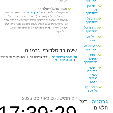
דיסלדורף
+NaN
איזור זמן
שעון ישראל דיסלדורף:
של
השעון של
דיסלדורף
זהה ל
שעון ישראל
זהו בעצם הפרש הזמן
דיסלדורף
בין ישראל ודיסלדורף (גרמניה). במילים אחרות זהו הבדל
מידע על
השעות בין ישראל ודיסלדורף. הבדל שעות זה גם הבדל זמנים
דיסלדורף
כמו שהפרש זמן זה גם הפרש שעות. ניתן גם לומר כי זהו
שעון
תמונות של
ישראל דיסלדורף
או
שעון ישראל גרמניה
(זמן ישראל
דיסלדורף
דיסלדורף)
הדגל של
גרמניה
מיקומה של
דיסלדורף
שעה בדיסלדורף, גרמניה
טיסות
מה השעה בדיסלדורף
|
שעה בדיסלדורף
|
שעון מקומי בדיסלדורף
קונקשן
|
זמן בדיסלדורף
בדיסלדורף
חופשת
סקי: מלון
ספא
בטירול,
אוסטריה
מידע נוסף
על שעון
יום חמישי, 06 באוגוסט 2026
גרמניה
- דגל
הלאום: