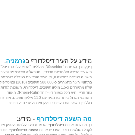
מידע על העיר דיסלדורף ב
גרמניה
:
דִיסְלְדוֹרף (
גרמנית
: Düsseldorf; מילולית: "הכפר על נהר דיסל" 
היא
עיר הבירה
של
מדינת
נורדריין-וסטפאליה
שב
גרמניה
והעיר
השנייה בגודלה במדינה זו, וכן העיר השביעית בגודלה בגרמניה.
בתחומי העיר מתגוררים כ-588,000 תושבים (
2010
) וב
מטרופולי
שלה מתגוררים כ-1.5
מיליון
תושבים. דיסלדורף, השוכנת לגדות
נהר
ה
ריין
, היא חלק מאזור
ריין-רוהר
(Rhein-Ruhr), האזור
האורבני הגדול ביותר בגרמניה עם 11.3 מיליון תושבים. אזור זה
כולל בין השאר את הערים
בון
ו
קלן
ואת כל ערי
חבל הרוהר
.
מה השעה דיסלדורף
- מידע:
דף מידע זה אודות
דיסלדורף
בגרמניה נועד על מנת לספק מיד
לקהל הגולשים דוברי העברית אודות
השעה בדיסלדורף
. בכפר