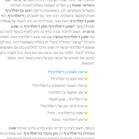
הגלובלי של ימינו, ישנה חשיבות רבה לתיאום של
איזורי זמן
ו
הפרשי שעות
בין הערים השונות בעולם לטובת הצלחה
בקשרים העסקיים. לכן, באמצעות בדיקת ה
זמן בדיסלדורף
תוכלו לתקשר בהצלחה רבה יותר עם תושבים ב
דיסלדורף
, לפי
שעון דיסלדורף
. זאת ועוד, מטרת דף זה היא לענות על שאלות
שונות בקשר ל
שעון דיסלדורף וזמן דיסלדורף
או
שעון
גרמניה
. חשוב להזכיר גם כי בדף זה ניתן למצא בנוסף להכל גם
את
שעון דיסלדורף עכשיו
וגם את שעון דיסלדורף כעת. מאחר
והמילה "עכשיו" והמילה "כעת" הן בעלות משמעות זהה, ניתן לומ
ששעון דיסלדורף עכשיו זה אותו הדבר לחלוטין כמו עם השימוש
במילה "כעת". לפיכך גם אם עכשיו וגם אם כעת, בכל מקרה ניתן
למצא את המידע על עכשיו וגם על כעת בעמוד הזה. מספר
דוגמאות:
מה השעה בדיסלדורף?
מה הזמן בדיסלדורף?
מהי השעה המקומית בדיסלדורף?
זמן המקומי בדיסלדורף
דיסלדורף - שעון מקומי
מהו איזור זמן של דיסלדורף?
שעה בדיסלדורף - מהי?
זמן דיסלדורף - מהו?
בנוסף, חשוב לציין כי דף זה מציג מידע עדכני אודות
שעה
נוכחית בדיסלדורף
וכן
זמן נוכחי בדיסלדורף
. אנו שומרים על
השעונים שלנו מדויקים לחלוטין ומעדכנים אותם מהשרתים