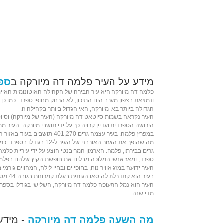
מידע על העיר פלמה דה מיורקה ב
ספ
פלמה דה מיורקה היא
עיר הבירה
של
הקהילה האוטונומית
האיים
ונמצאת בצפון מערב
הים התיכון
, לא הרחק מחופי ספרד. כמו כן 
הגדולה ביותר באי
מיורקה
, האי הגדול ביותר בקהילה זו.
העיר נקראה בשמות סיוטאט דה מיורקה (העיר של מיורקה) וסיוט
הירושה הספרדית
ועדיין קרויה כך על ידי תושבי מיורקה. העיר 
ב
מפרץ פלמה
מה שהופך את האזור האורבני של העי
גרים בבירתו, פלמה. הארמון המריבנטי הוצע על ידי עיריית פלמה
ספרד
, ומאז אנשי המלוכה מבלים את חופשת הקיץ שלהם בפלמ
העיר ידועה ב
מזג אוויר
נוח, ב
חופי ים
ובחיי לילה, המהווים גורמי 
בעיר הוא
קתדרלת לה סאו
ה
גותית
בעלת
קמרונות
בגובה 44 מטר.
העיר הוא
נמל התעופה פלמה דה מיורקה
מדי שנה.
מה השעה פלמה דה מיורקה
- מידע