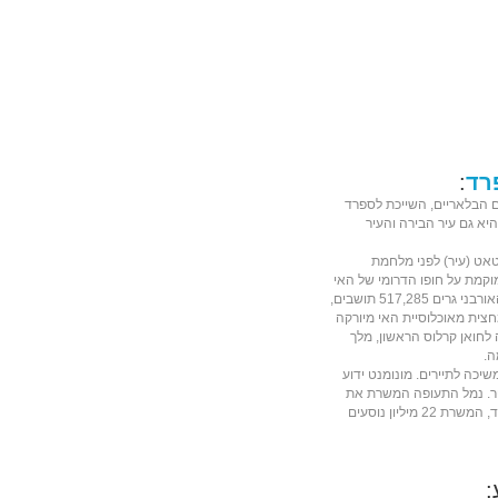
רד
:
 הבלאריים
, השייכת ל
ספרד
היא גם עיר הבירה והעיר
אט (עיר) לפני
מלחמת
ממוקמת על חופו הדרומי של האי
. בעיר עצמה גרים 401,270 תושבים בעוד באזור האורבני גרים 517,285 תושבים,
ר ל-12 בגודלו בספרד. כמחצית מאוכלוסיית האי מיורקה
 ל
חואן קרלוס הראשון, מלך
ה.
משיכה ל
תיירים
.
מונומנט
ידוע
נמל התעופה
המשרת את
, השלישי בגודלו בספרד, המשרת 22 מיליון נוסעים
: