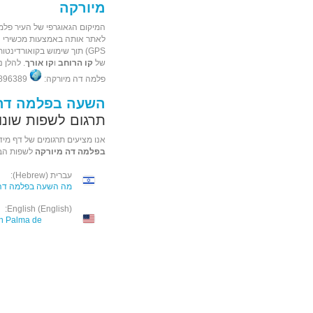
מיורקה
המיקום הגאוגרפי של העיר פלמ
לאתר אותה באמצעות מכשירי ניו
GPS) תוך שימוש בקואורדינטות 
של
קו הרוחב
ו
קו אורך
. להלן נ
פלמה דה מיורקה:
39.3896389, 2.4421953
השעה בפלמה דה 
תרגום לשפות שונו
אנו מציעים תרגומים של דף מיד
בפלמה דה מיורקה
לשפות הב
עברית (Hebrew):
מה השעה בפלמה דה 
English (English):
 in Palma de