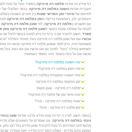
דף מידע זה אודות
פלמה דה מיורקה
בספרד נועד על מנת לספק
העברית אודות
השעה בפלמה דה מיורקה
. בכפר הגלובלי של י
לתיאום של
איזורי זמן
ו
הפרשי שעות
בין הערים השונות בעולם
העסקיים. לכן, באמצעות בדיקת ה
זמן בפלמה דה מיורקה
תוכל
עם תושבים ב
פלמה דה מיורקה
, לפי
שעון פלמה דה מיורקה
.
לענות על שאלות שונות בקשר ל
שעון פלמה דה מיורקה וזמן פ
ספרד
. חשוב להזכיר גם כי בדף זה ניתן למצא בנוסף להכל גם 
עכשיו
וגם את שעון פלמה דה מיורקה כעת. מאחר והמילה "עכשיו
משמעות זהה, ניתן לומר ששעון פלמה דה מיורקה עכשיו זה אותו 
השימוש במילה "כעת". לפיכך גם אם עכשיו וגם אם כעת, בכל מ
עכשיו וגם על כעת בעמוד הזה. מספר דוגמאות:
מה השעה בפלמה דה מיורקה?
מה הזמן בפלמה דה מיורקה?
מהי השעה המקומית בפלמה דה מיורקה?
זמן המקומי בפלמה דה מיורקה
פלמה דה מיורקה - שעון מקומי
מהו איזור זמן של פלמה דה מיורקה?
שעה בפלמה דה מיורקה - מהי?
זמן פלמה דה מיורקה - מהו?
בנוסף, חשוב לציין כי דף זה מציג מידע עדכני אודות
שעה נוכחי
נוכחי בפלמה דה מיורקה
. אנו שומרים על השעונים שלנו מדוי
מהשרתים המרכזים כל מנת להבטיח שעון מדויק בכל רגע נתון, 
המוצג איננו מדוייק - אצלנו הזמן יהיה מדויין. זאת אומרת, שבא