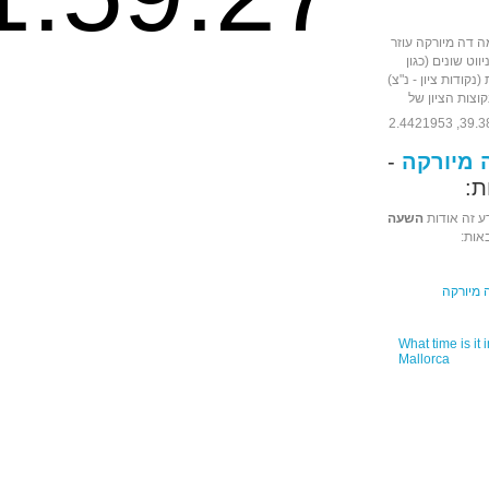
ה דה מיורקה עוזר
וט שונים (כגון
(נקודות ציון - נ"צ)
קוצות הציון של
מיורקה
-
ת:
ע זה אודות
השעה
אות:
מיורקה
What time is it
Mallorca