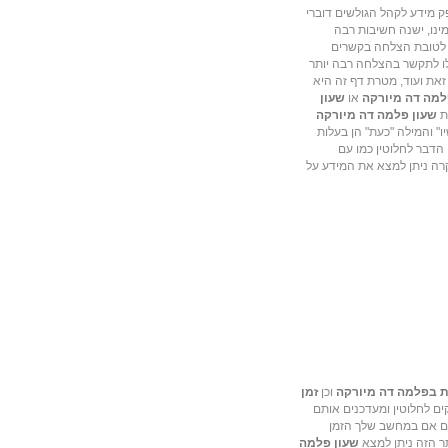
 מידע לקהל הגולשים דוברי
מינו, ישנה חשיבות רבה
 לטובת הצלחה בקשרים
ו לתקשר בהצלחה רבה יותר
 זאת ועוד, מטרת דף זה היא
למה דה מיורקה
או
שעון
את
שעון פלמה דה מיורקה
" והמילה "כעת" הן בעלות
הדבר לחלוטין כמו עם
קרה ניתן למצא את המידע על
ת בפלמה דה מיורקה
וכן
זמן
קים לחלוטין ומעדכנים אותם
גם אם במחשב שלך הזמן
תר הזה ניתן למצא
שעון פלמה