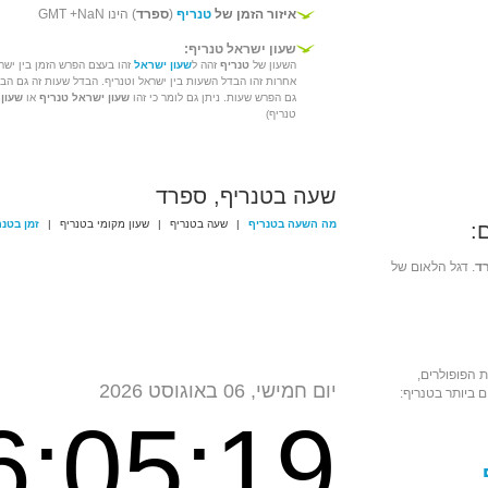
איזור הזמן של
טנריף
(
ספרד
) הינו GMT +NaN
שעון ישראל טנריף:
השעון של
טנריף
זהה ל
שעון ישראל
זהו בעצם הפרש הזמן בין ישרא
אחרות זהו הבדל השעות בין ישראל וטנריף. הבדל שעות זה גם הבד
גם הפרש שעות. ניתן גם לומר כי זהו
שעון ישראל טנריף
או
שעון
טנריף)
שעה בטנריף, ספרד
מה השעה בטנריף
|
שעה בטנריף
|
שעון מקומי בטנריף
|
זמן בטנר
:
ד
. דגל הלאום של
 הפופולרים,
יום חמישי, 06 באוגוסט 2026
 ביותר בטנריף:
6:05:19