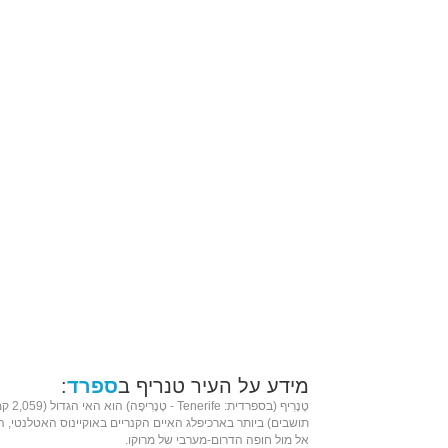
מידע על העיר טנריף ב
ספרד
:
טֶנֶרִיף (ב
ספרדית
: Tenerife - טֶנֶרִיפֶה) הוא ה
אי
הגדול (2,059
קמ
תושבים) ביותר ב
ארכיפלג
האיים הקנריים
ב
אוקיינוס האטלנטי
, 
אל מול חופה הדרום-מערבי של מרוקו.