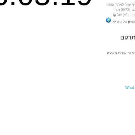
ף עוזר לאתר אותה
באמצעות מכשירי ניווט שונים (כגון GPS) תוך
ן - נ"צ) של
קו
הציון של טנריף:
רגום
ע זה אודות
השעה
What t