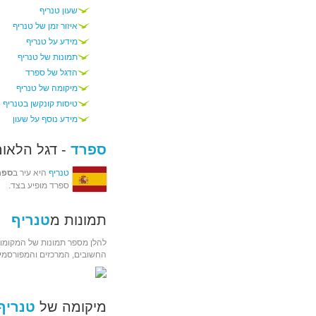
שעון טנריף
איזור זמן של טנריף
מידע על טנריף
תמונות של טנריף
הדגל של ספרד
מיקומה של טנריף
טיסות קונקשן בטנריף
מידע נוסף על שעון
ספרד
- דגל הלאום
טנריף
היא עיר ב
ספר
ספרד מופיע בצד.
תמונות מ
טנריף
להלן מספר תמונות של המקומות
החשובים, המרכזים והמפורסמים
מיקומה של
טנריף