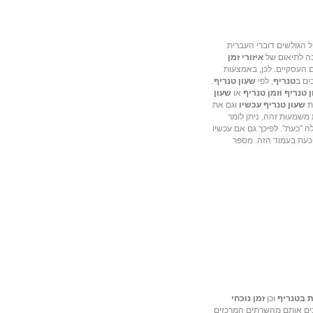
 הגולשים דוברי העברית
רבה לתיאום של
איזורי זמן
 העסקיים. לכן, באמצעות
ים ב
טנריף
, לפי
שעון טנריף
.
 טנריף וזמן טנריף
או
שעון
את
שעון טנריף עכשיו
וגם את
 משמעות זהה, ניתן לומר
ה "כעת". לפיכך גם אם עכשיו
 כעת בעמוד הזה. מספר
ת בטנריף
וכן
זמן נוכחי
כנים אותם מהשרתים המרכזים