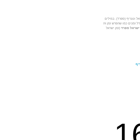
ל וטנריף (ספרד). במילים
ל זמנים כמו שהפרש זמן זה
 ישראל ספרד
(זמן ישראל
יף
1