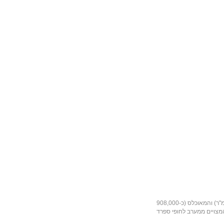
"ר
) והמאוכלס (כ-908,000
המצויים ממערב לחופי
ספרד