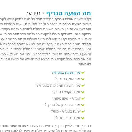
מה השעה טנריף
- מידע:
דף מידע זה אודות
טנריף
בספרד נועד על מנת לספק מידע לקהל
אודות
השעה בטנריף
. בכפר הגלובלי של ימינו, ישנה חשיבות 
ו
הפרשי שעות
בין הערים השונות בעולם לטובת הצלחה בקשרים
בדיקת ה
זמן בטנריף
תוכלו לתקשר בהצלחה רבה יותר עם תושב
זאת ועוד, מטרת דף זה היא לענות על שאלות שונות בקשר ל
שעון
ספרד
. חשוב להזכיר גם כי בדף זה ניתן למצא בנוסף להכל גם 
שעון טנריף כעת. מאחר והמילה "עכשיו" והמילה "כעת" הן בעלות
ששעון טנריף עכשיו זה אותו הדבר לחלוטין כמו עם השימוש במיל
וגם אם כעת, בכל מקרה ניתן למצא את המידע על עכשיו וגם על
דוגמאות:
מה השעה בטנריף?
מה הזמן בטנריף?
מהי השעה המקומית בטנריף?
זמן המקומי בטנריף
טנריף - שעון מקומי
מהו איזור זמן של טנריף?
שעה בטנריף - מהי?
זמן טנריף - מהו?
בנוסף, חשוב לציין כי דף זה מציג מידע עדכני אודות
שעה נוכחי
בטנריף
. אנו שומרים על השעונים שלנו מדויקים לחלוטין ומעד