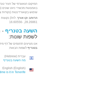
המיקום הגאוגרפי של העיר טנרי
שימוש בקואורדינטות (נקודות ציו
הרוחב
ו
קו אורך
. להלן נקוצות 
28.26861, -16.60556
השעה בטנריף
- ת
לשפות שונות:
אנו מציעים תרגומים של דף מיד
בטנריף
לשפות הבאות:
עברית (Hebrew):
מה השעה בטנריף
English (English):
ime is it in Tenerife