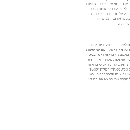
תושבים. העיר נמצאת במקום החמישי בצרפת מבחינת
,
ליון
ו
טולוז
.ניס מהווה מרכז
וביל על
הריביירה הצרפתית
.
השלישי בצרפת מבחינת מספר המבקרים בו בשנה (קרוב ל-12 מיליון
ריזאיים.
ולשים דוברי העברית אודות
ם של
איזורי זמן
ו
הפרשי שעות
, באמצעות בדיקת ה
זמן בניס
ס
. זאת ועוד, מטרת דף זה היא
ת
. חשוב להזכיר גם כי בדף זה
 כעת. מאחר והמילה "עכשיו"
ו זה אותו הדבר לחלוטין כמו
ל מקרה ניתן למצא את המידע