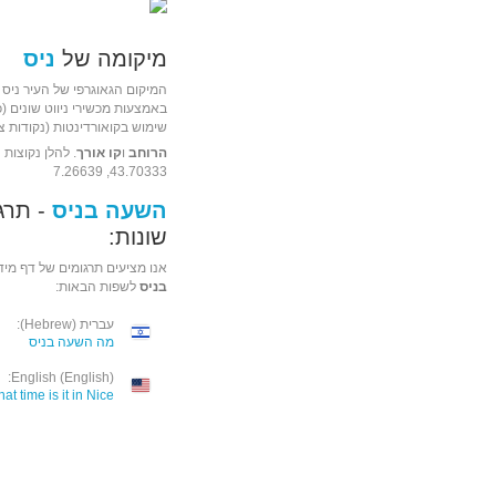
מיקומה של
ניס
המיקום הגאוגרפי של העיר ניס 
שימוש בקואורדינטות (נקודות ציו
הרוחב
ו
קו אורך
. להלן נקוצות 
43.70333, 7.26639
השעה בניס
- תרג
שונות:
אנו מציעים תרגומים של דף מיד
בניס
לשפות הבאות:
עברית (Hebrew):
מה השעה בניס
English (English):
at time is it in Nice