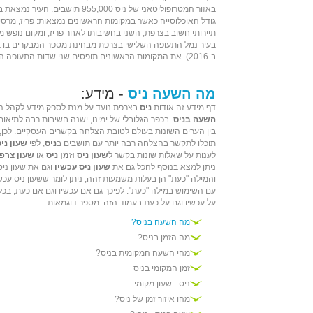
באזור המטרופוליטאני של ניס 955,000 
גודל האוכלוסייה כאשר במקומות הראשונים נמצאות:
פריז
,
מרסיי
תיירותי
חשוב בצרפת, השני בחשיבותו לאחר
פריז
, ומקום נופש מ
בעיר
נמל התעופה
ב-
2016
). את המקומות הראשונים תופסים שני שדות התעופה הפ
מה השעה ניס
- מידע:
דף מידע זה אודות
ניס
בצרפת נועד על מנת לספק מידע לקהל הג
השעה בניס
. בכפר הגלובלי של ימינו, ישנה חשיבות רבה לתיאו
בין הערים השונות בעולם לטובת הצלחה בקשרים העסקיים. לכן
תוכלו לתקשר בהצלחה רבה יותר עם תושבים ב
ניס
, לפי
שעון ני
לענות על שאלות שונות בקשר ל
שעון ניס וזמן ניס
או
שעון צרפ
ניתן למצא בנוסף להכל גם את
שעון ניס עכשיו
וגם את שעון ניס
והמילה "כעת" הן בעלות משמעות זהה, ניתן לומר ששעון ניס עכשי
עם השימוש במילה "כעת". לפיכך גם אם עכשיו וגם אם כעת, בכ
על עכשיו וגם על כעת בעמוד הזה. מספר דוגמאות:
מה השעה בניס?
מה הזמן בניס?
מהי השעה המקומית בניס?
זמן המקומי בניס
ניס - שעון מקומי
מהו איזור זמן של ניס?