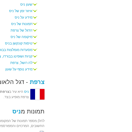
שעון ניס
איזור זמן של ניס
מידע על ניס
תמונות של ניס
הדגל של צרפת
מיקומה של ניס
טיסות קונקשן בניס
מסעדות מומלצות בבור
קניות ושופינג בבורדו, 
לה רושל, צרפת
מידע נוסף על שעון
צרפת
- דגל הלאום
ניס
היא עיר ב
צרפת
צרפת מופיע בצד.
תמונות מ
ניס
להלן מספר תמונות של המקומות
החשובים, המרכזים והמפורסמים