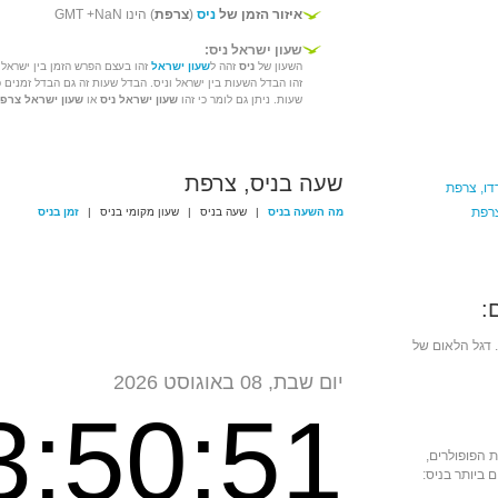
איזור הזמן של
ניס
(
צרפת
) הינו GMT +NaN
שעון ישראל ניס:
השעון של
ניס
זהה ל
שעון ישראל
זהו בעצם הפרש הזמן בין ישראל 
זהו הבדל השעות בין ישראל וניס. הבדל שעות זה גם הבדל זמנים 
שעות. ניתן גם לומר כי זהו
שעון ישראל ניס
או
שעון ישראל צרפ
שעה בניס, צרפת
דו, צרפת
צרפת
מה השעה בניס
|
שעה בניס
|
שעון מקומי בניס
|
זמן בניס
:
. דגל הלאום של
יום שבת, 08 באוגוסט 2026
3:50:51
 הפופולרים,
 ביותר בניס: