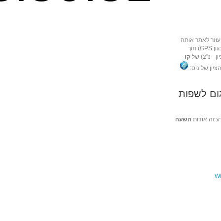
עוזר לאתר אותה
באמצעות מכשירי ניווט שונים (כגון GPS) תוך
ן - נ"צ) של
קו
הציון של ניס:
ום לשפות
ע זה אודות
השעה
Wh