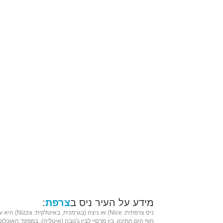
מידע על העיר ניס ב
צרפת
:
ניס
צרפתית
: Nice) או ניצה (ב
גרמנית
, ב
איטלקית
: Nizza) היא עיר בדרום
חוף
הים התיכון
, בין
מרסיי
לבין
ג'נובה
(
איטליה
). ב
מפקד האוכלוסי