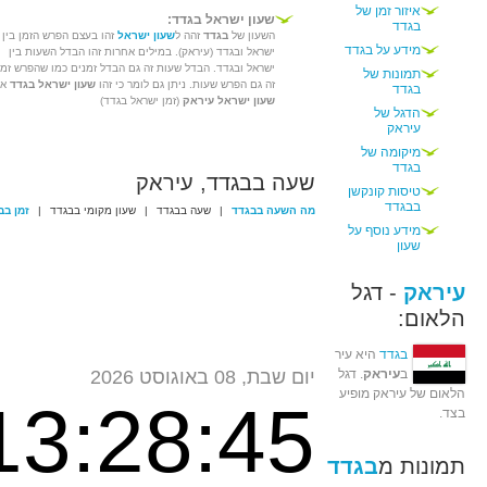
איזור זמן של
שעון ישראל בגדד:
בגדד
השעון של
בגדד
זהה ל
שעון ישראל
זהו בעצם הפרש הזמן בין
מידע על בגדד
ישראל ובגדד (עיראק). במילים אחרות זהו הבדל השעות בין
ישראל ובגדד. הבדל שעות זה גם הבדל זמנים כמו שהפרש זמן
תמונות של
זה גם הפרש שעות. ניתן גם לומר כי זהו
שעון ישראל בגדד
או
בגדד
שעון ישראל עיראק
(זמן ישראל בגדד)
הדגל של
עיראק
מיקומה של
בגדד
שעה בבגדד, עיראק
טיסות קונקשן
בבגדד
מה השעה בבגדד
|
שעה בבגדד
|
שעון מקומי בבגדד
|
זמן בב
מידע נוסף על
שעון
עיראק
- דגל
הלאום:
בגדד
היא עיר
ב
עיראק
. דגל
יום שבת, 08 באוגוסט 2026
הלאום של עיראק מופיע
13:28:45
בצד.
תמונות מ
בגדד