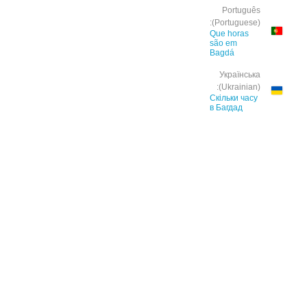
Português
(Portuguese):
Que horas
são em
Bagdá
Українська
(Ukrainian):
Скільки часу
в Багдад