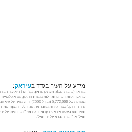
מידע על העיר בגדד ב
עיראק
:
בגדאד (
ערבית
: بغداد; תעתיק מדויק: בַּעְ'דָאד) היא עיר הביר
עיראק
, ואחת הערים הגדולות ב
מזרח התיכון
, עם אוכלוסייה
מוערכת של 5,772,000 (נכון ל-2003). היא בנויה על שני עברי
נהר החידקל
וגשר- סירות מחבר את שני חלקיה. מקור שמה 
העיר הוא ב
שפה איראנית
קדומה, ופירושו "דבר הניתן על ידי
האל" או "דבר הנברא על ידי האל".