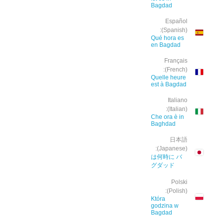
Bagdad
Español
(Spanish):
Qué hora es
en Bagdad
Français
(French):
Quelle heure
est à Bagdad
Italiano
(Italian):
Che ora è in
Baghdad
日本語
(Japanese):
は何時に バ
グダッド
Polski
(Polish):
Która
godzina w
Bagdad