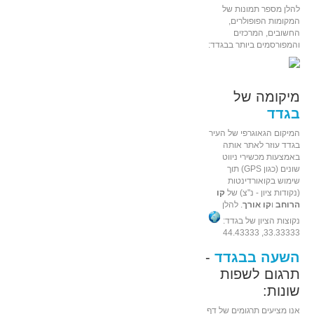
להלן מספר תמונות של
המקומות הפופולרים,
החשובים, המרכזים
והמפורסמים ביותר בבגדד:
מיקומה של
בגדד
המיקום הגאוגרפי של העיר
בגדד עוזר לאתר אותה
באמצעות מכשירי ניווט
שונים (כגון GPS) תוך
שימוש בקואורדינטות
(נקודות ציון - נ"צ) של
קו
הרוחב
ו
קו אורך
. להלן
נקוצות הציון של בגדד:
33.33333, 44.43333
השעה בבגדד
-
תרגום לשפות
שונות:
אנו מציעים תרגומים של דף