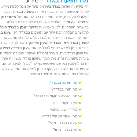
מה השעה בגדד
- מידע:
דף מידע זה אודות
בגדד
בעיראק נועד על מנת לספק מידע
לקהל הגולשים דוברי העברית אודות
השעה בבגדד
. בכפר
הגלובלי של ימינו, ישנה חשיבות רבה לתיאום של
איזורי זמן
ו
הפרשי שעות
בין הערים השונות בעולם לטובת הצלחה
בקשרים העסקיים. לכן, באמצעות בדיקת ה
זמן בבגדד
תוכלו
לתקשר בהצלחה רבה יותר עם תושבים ב
בגדד
, לפי
שעון בג
זאת ועוד, מטרת דף זה היא לענות על שאלות שונות בקשר
ל
שעון בגדד וזמן בגדד
או
שעון עיראק
. חשוב להזכיר גם כי
בדף זה ניתן למצא בנוסף להכל גם את
שעון בגדד עכשיו
וג
את שעון בגדד כעת. מאחר והמילה "עכשיו" והמילה "כעת" הן
בעלות משמעות זהה, ניתן לומר ששעון בגדד עכשיו זה אותו
הדבר לחלוטין כמו עם השימוש במילה "כעת". לפיכך גם אם
עכשיו וגם אם כעת, בכל מקרה ניתן למצא את המידע על עכש
וגם על כעת בעמוד הזה. מספר דוגמאות:
מה השעה בבגדד?
מה הזמן בבגדד?
מהי השעה המקומית בבגדד?
זמן המקומי בבגדד
בגדד - שעון מקומי
מהו איזור זמן של בגדד?
שעה בבגדד - מהי?
זמן בגדד - מהו?