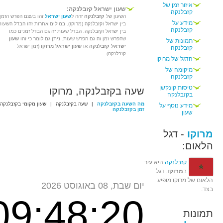
איזור זמן של
שעון ישראל קזבלנקה:
קזבלנקה
השעון של
קזבלנקה
זהה ל
שעון ישראל
זהו בעצם הפרש הזמן
מידע על
בין ישראל וקזבלנקה (מרוקו). במילים אחרות זהו הבדל השעות
קזבלנקה
בין ישראל וקזבלנקה. הבדל שעות זה גם הבדל זמנים כמו
שהפרש זמן זה גם הפרש שעות. ניתן גם לומר כי זהו
שעון
תמונות של
ישראל קזבלנקה
או
שעון ישראל מרוקו
(זמן ישראל
קזבלנקה
קזבלנקה)
הדגל של מרוקו
מיקומה של
קזבלנקה
טיסות קונקשן
שעה בקזבלנקה, מרוקו
בקזבלנקה
מה השעה בקזבלנקה
|
שעה בקזבלנקה
|
שעון מקומי בקזבלנקה
מידע נוסף על
זמן בקזבלנקה
שעון
מרוקו
- דגל
הלאום:
קזבלנקה
היא עיר
ב
מרוקו
. דגל
הלאום של מרוקו מופיע
יום שבת, 08 באוגוסט 2026
בצד.
09:48:20
תמונות