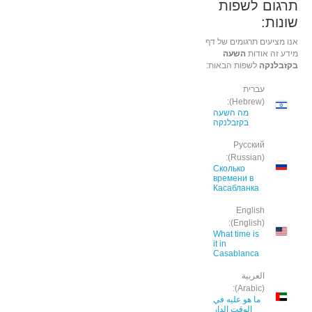
תרגום לשפות
שונות:
אנו מציעים תרגומים של דף
מידע זה אודות
השעה
בקזבלנקה
לשפות הבאות:
עברית
(Hebrew):
מה השעה
בקזבלנקה
Русский
(Russian):
Сколько
времени в
Касабланка
English
(English):
What time is
it in
Casablanca
العربية
(Arabic):
ما هو عليه في
الوقت الدار