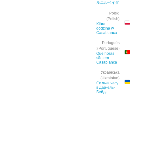
ルエルベイダ
Polski
(Polish):
Która
godzina w
Casablanca
Português
(Portuguese):
Que horas
são em
Casablanca
Українська
(Ukrainian):
Скільки часу
в Дар-ель-
Бейда