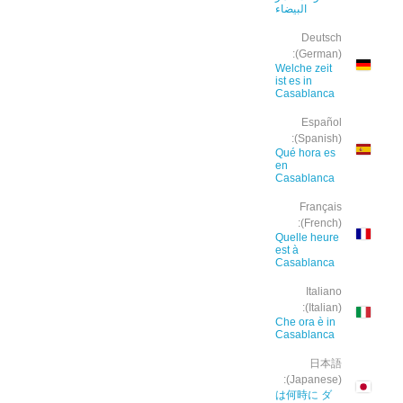
البيضاء
Deutsch
(German):
Welche zeit
ist es in
Casablanca
Español
(Spanish):
Qué hora es
en
Casablanca
Français
(French):
Quelle heure
est à
Casablanca
Italiano
(Italian):
Che ora è in
Casablanca
日本語
(Japanese):
は何時に ダ