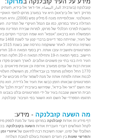
מידע על העיר קזבלנקה ב
מרוקו
:
קזבלנקה (בערבית: الدار البيضاء, אד-דאר אל-בידא, תעתיק
מדויק: דאר אל-ביצ'אא) היא עיר במערב מרוקו לחופי האוקיינ
האטלנטי. אוכלוסייתה מונה 6 מיליון נפש (2006), והיא העי
הגדולה ביותר במרוקו, כמו גם הנמל העיקרי של המדינה. העי
נחשבת למרכז הכלכלי של מרוקו, למרות שבירת המדינה ומו
הממשלה הוא ברבאט."אנפא" הוא שמה הברברי הקדום ביו
של העיר, שהייתה כפר דייגים ברברי קטן עד לשנת 1468 
נשרפה ונהרסה. לאח
הפורטוגזים ותושביה עזבו אותה. 
היישוב. בסוף המאה ה-19 ותחילת המאה ה-20
העיר היה בנוי בתי עץ פשוטים ועלובים. לאורך השנים פקדו 
אוניות רבות של עמים ממערב אירופה וכן אוניות פיראטים. ב-
1770 החל הסולטן מוחמד בן עבדאללה, מן השושלת העלווי
לבנות אותה ולפתח אותה על מנת לשמור עליה מכיבוש על יד
הפורטוגזים שבאותו הזמן כבשו את העיר אל ג'דידה, הוא נתן
את השם "דאר-אל-בידא", שפירושו בערבית "הבית הלבן" על
הבית הראשון שנבנה בעיר על ידי הפורטוגזים ובלט בצבעו הל
תרגומו הספרדי של השם הוא השגור בפי הציבור: קזבלנקה.
מה השעה קזבלנקה
- מידע:
דף מידע זה אודות
קזבלנקה
במרוקו נועד על מנת לספק מיד
לקהל הגולשים דוברי העברית אודות
השעה בקזבלנקה
. בכ
הגלובלי של ימינו, ישנה חשיבות רבה לתיאום של
איזורי זמן
ו
הפרשי שעות
בין הערים השונות בעולם לטובת הצלחה