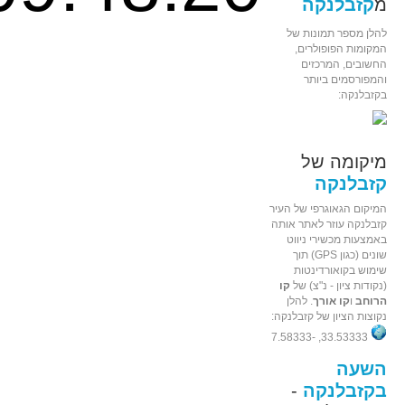
מ
קזבלנקה
להלן מספר תמונות של
המקומות הפופולרים,
החשובים, המרכזים
והמפורסמים ביותר
בקזבלנקה:
מיקומה של
קזבלנקה
המיקום הגאוגרפי של העיר
קזבלנקה עוזר לאתר אותה
באמצעות מכשירי ניווט
שונים (כגון GPS) תוך
שימוש בקואורדינטות
(נקודות ציון - נ"צ) של
קו
הרוחב
ו
קו אורך
. להלן
נקוצות הציון של קזבלנקה:
33.53333, -7.58333
השעה
בקזבלנקה
-