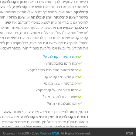
בקשרים העסקיים. לכן, באמצעות בדיקת ה
זמן בקזבלנקה
תו
לתקשר בהצלחה רבה יותר עם תושבים ב
קזבלנקה
, לפי
שעו
קזבלנקה
. זאת ועוד, מטרת דף זה היא לענות על שאלות שונ
בקשר ל
שעון קזבלנקה וזמן קזבלנקה
או
שעון מרוקו
. חשו
להזכיר גם כי בדף זה ניתן למצא בנוסף להכל גם את
שעון
קזבלנקה עכשיו
וגם את שעון קזבלנקה כעת. מאחר והמילה
"עכשיו" והמילה "כעת" הן בעלות משמעות זהה, ניתן לומר שש
קזבלנקה עכשיו זה אותו הדבר לחלוטין כמו עם השימוש במי
"כעת". לפיכך גם אם עכשיו וגם אם כעת, בכל מקרה ניתן למ
את המידע על עכשיו וגם על כעת בעמוד הזה. מספר דוגמאות
מה השעה בקזבלנקה?
מה הזמן בקזבלנקה?
מהי השעה המקומית בקזבלנקה?
זמן המקומי בקזבלנקה
קזבלנקה - שעון מקומי
מהו איזור זמן של קזבלנקה?
שעה בקזבלנקה - מהי?
זמן קזבלנקה - מהו?
בנוסף, חשוב לציין כי דף זה מציג מידע עדכני אודות
שעה
נוכחית בקזבלנקה
וכן
זמן נוכחי בקזבלנקה
. אנו שומרים ע
השעונים שלנו מדויקים לחלוטין ומעדכנים אותם מהשרתים
המרכזים כל מנת להבטיח שעון מדויק בכל רגע נתון, גם אם
במחשב שלך הזמן המוצג איננו מדוייק - אצלנו הזמן יהיה מדוי
ווביה
. All Rights Reserved.
Webiya ווביה
Copyright © 2009 - 2026