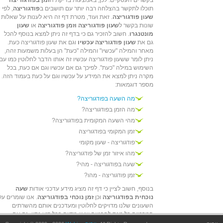
בקשרים העסקיים. לכן, באמצעות בדיקת ה
זמן בפודגוריצה
תוכלו לתקשר בהצלחה רבה יותר עם תושבים ב
פודגוריצה
, לפי
שעון פודגוריצה
. זאת ועוד, מטרת דף זה היא לענות על שאלות
שונות בקשר ל
שעון פודגוריצה וזמן פודגוריצה
או
שעון
מונטנגרו
. חשוב להזכיר גם כי בדף זה ניתן למצא בנוסף להכל
גם את
שעון פודגוריצה עכשיו
וגם את שעון פודגוריצה כעת.
מאחר והמילה "עכשיו" והמילה "כעת" הן בעלות משמעות זהה,
ניתן לומר ששעון פודגוריצה עכשיו זה אותו הדבר לחלוטין כמו עם
השימוש במילה "כעת". לפיכך גם אם עכשיו וגם אם כעת, בכל
מקרה ניתן למצא את המידע על עכשיו וגם על כעת בעמוד הזה.
מספר דוגמאות:
מה השעה בפודגוריצה?
מה הזמן בפודגוריצה?
מהי השעה המקומית בפודגוריצה?
זמן המקומי בפודגוריצה
פודגוריצה - שעון מקומי
מהו איזור זמן של פודגוריצה?
שעה בפודגוריצה - מהי?
זמן פודגוריצה - מהו?
בנוסף, חשוב לציין כי דף זה מציג מידע עדכני אודות
שעה
נוכחית בפודגוריצה
וכן
זמן נוכחי בפודגוריצה
. אנו שומרים על
השעונים שלנו מדויקים לחלוטין ומעדכנים אותם מהשרתים
המרכזים כל מנת להבטיח שעון מדויק בכל רגע נתון, גם אם
במחשב שלך הזמן המוצג איננו מדוייק - אצלנו הזמן יהיה מדויין.