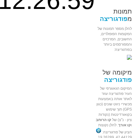
12:26:59
תמונות
מ
פודגוריצה
להלן מספר תמונות של
המקומות הפופולרים,
החשובים, המרכזים
והמפורסמים ביותר
בפודגוריצה:
מיקומה של
פודגוריצה
המיקום הגאוגרפי של
העיר פודגוריצה עוזר
לאתר אותה באמצעות
מכשירי ניווט שונים (כגון
GPS) תוך שימוש
בקואורדינטות (נקודות
ציון - נ"צ) של
קו הרוחב
ו
קו אורך
. להלן נקוצות
הציון של פודגוריצה:
42.44129, 19.26289