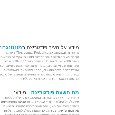
מידע על העיר פודגוריצה ב
מונטנגרו
:
פודגוריצה (ב
מונטנגרית
: Подгорица ,Podgorica) היא
עיר
הבירה
והעיר הגדולה ביותר במדינת
מונטנגרו
שקיבלה עצמאות
בשנת
2006
. נכון ל
שנת 2011
מנתה העיר 204,877 תושבים.
ה
עיר
נוסדה ב
ימי הביניים
, ומאז השתנה שמה כמה פעמים. העיר
שוכנת בדרום-מזרח מונטנגרו, ב
מחוז פודגוריצה
, ומשמשת גם
כבירת המחוז. היא שימשה כקריית הממשלה המשנית של
סרביה
ומונטנגרו
, כאשר הבירה הרשמית הייתה
בלגרד
.
מה השעה פודגוריצה
- מידע:
דף מידע זה אודות
פודגוריצה
במונטנגרו נועד על מנת לספק
מידע לקהל הגולשים דוברי העברית אודות
השעה בפודגוריצה
.
בכפר הגלובלי של ימינו, ישנה חשיבות רבה לתיאום של
איזורי
זמן
ו
הפרשי שעות
בין הערים השונות בעולם לטובת הצלחה