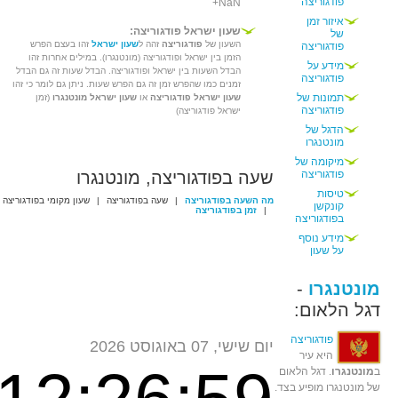
פודגוריצה
+NaN
איזור זמן
שעון ישראל פודגוריצה:
של
השעון של
פודגוריצה
זהה ל
שעון ישראל
זהו בעצם הפרש
פודגוריצה
הזמן בין ישראל ופודגוריצה (מונטנגרו). במילים אחרות זהו
מידע על
הבדל השעות בין ישראל ופודגוריצה. הבדל שעות זה גם הבדל
פודגוריצה
זמנים כמו שהפרש זמן זה גם הפרש שעות. ניתן גם לומר כי זהו
תמונות של
שעון ישראל פודגוריצה
או
שעון ישראל מונטנגרו
(זמן
פודגוריצה
ישראל פודגוריצה)
הדגל של
מונטנגרו
מיקומה של
פודגוריצה
שעה בפודגוריצה, מונטנגרו
טיסות
מה השעה בפודגוריצה
|
שעה בפודגוריצה
|
שעון מקומי בפודגוריצה
קונקשן
|
זמן בפודגוריצה
בפודגוריצה
מידע נוסף
על שעון
מונטנגרו
-
דגל הלאום:
פודגוריצה
יום שישי, 07 באוגוסט 2026
היא עיר
ב
מונטנגרו
. דגל הלאום
של מונטנגרו מופיע בצד.