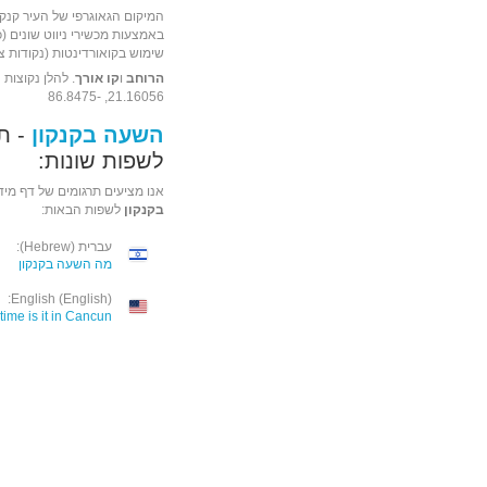
המיקום הגאוגרפי של העיר קנקו
שימוש בקואורדינטות (נקודות ציו
הרוחב
ו
קו אורך
. להלן נקוצות 
21.16056, -86.8475
השעה בקנקון
- ת
לשפות שונות:
אנו מציעים תרגומים של דף מיד
בקנקון
לשפות הבאות:
עברית (Hebrew):
מה השעה בקנקון
English (English):
time is it in Cancun