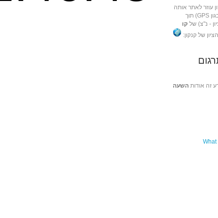
ן עוזר לאתר אותה
באמצעות מכשירי ניווט שונים (כגון GPS) תוך
ן - נ"צ) של
קו
הציון של קנקון:
רגום
ע זה אודות
השעה
What 