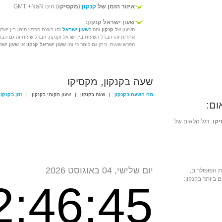
איזור הזמן של
קנקון
(
מקסיקו
) הינו GMT +NaN
שעון ישראל קנקון:
השעון של
קנקון
זהה ל
שעון ישראל
זהו בעצם הפרש הזמן בין ישראל
אחרות זהו הבדל השעות בין ישראל וקנקון. הבדל שעות זה גם הבד
הפרש שעות. ניתן גם לומר כי זהו
שעון ישראל קנקון
או
שעון ישר
שעה בקנקון, מקסיקו
מה השעה בקנקון
|
שעה בקנקון
|
שעון מקומי בקנקון
|
זמן בקנקון
ום:
קו
. דגל הלאום של
יום שלישי, 04 באוגוסט 2026
 הפופולרים,
ביותר בקנקון:
2:46:45