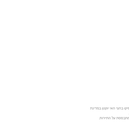
קו
ב
חצי האי יוקטן
ב
מדינת
מתבססת על התיירות.