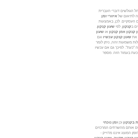
ל הגולשים דוברי העברית
בה לתיאום של
איזורי זמן
 העסקיים. לכן, באמצעות
ם ב
קנקון
, לפי
שעון קנקון
.
 קנקון וזמן קנקון
או
שעון
ם את
שעון קנקון עכשיו
וגם
לות משמעות זהה, ניתן לומר
 "כעת". לפיכך גם אם עכשיו
 כעת בעמוד הזה. מספר
 בקנקון
וכן
זמן נוכחי
כנים אותם מהשרתים המרכזים
ן המוצג איננו מדוייק -