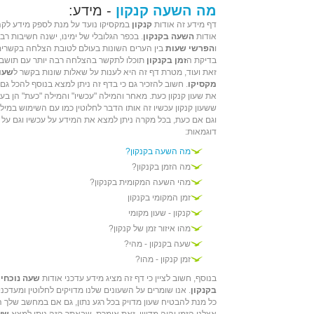
מה השעה קנקון
- מידע:
דף מידע זה אודות
קנקון
במקסיקו נועד על מנת לספק מידע לקה
אודות
השעה בקנקון
. בכפר הגלובלי של ימינו, ישנה חשיבות ר
ו
הפרשי שעות
בין הערים השונות בעולם לטובת הצלחה בקשרים
בדיקת ה
זמן בקנקון
תוכלו לתקשר בהצלחה רבה יותר עם תושבי
זאת ועוד, מטרת דף זה היא לענות על שאלות שונות בקשר ל
שעון
מקסיקו
. חשוב להזכיר גם כי בדף זה ניתן למצא בנוסף להכל ג
את שעון קנקון כעת. מאחר והמילה "עכשיו" והמילה "כעת" הן בע
ששעון קנקון עכשיו זה אותו הדבר לחלוטין כמו עם השימוש במילה
וגם אם כעת, בכל מקרה ניתן למצא את המידע על עכשיו וגם על
דוגמאות:
מה השעה בקנקון?
מה הזמן בקנקון?
מהי השעה המקומית בקנקון?
זמן המקומי בקנקון
קנקון - שעון מקומי
מהו איזור זמן של קנקון?
שעה בקנקון - מהי?
זמן קנקון - מהו?
בנוסף, חשוב לציין כי דף זה מציג מידע עדכני אודות
שעה נוכחית
בקנקון
. אנו שומרים על השעונים שלנו מדויקים לחלוטין ומעד
כל מנת להבטיח שעון מדויק בכל רגע נתון, גם אם במחשב שלך הזמ