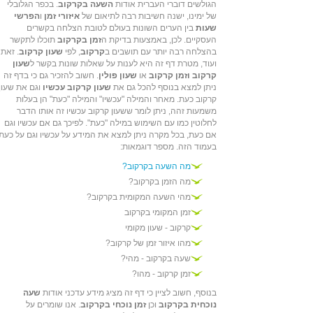
הגולשים דוברי העברית אודות
השעה בקרקוב
. בכפר הגלובלי
של ימינו, ישנה חשיבות רבה לתיאום של
איזורי זמן
ו
הפרשי
שעות
בין הערים השונות בעולם לטובת הצלחה בקשרים
העסקיים. לכן, באמצעות בדיקת ה
זמן בקרקוב
תוכלו לתקשר
בהצלחה רבה יותר עם תושבים ב
קרקוב
, לפי
שעון קרקוב
. זאת
ועוד, מטרת דף זה היא לענות על שאלות שונות בקשר ל
שעון
קרקוב וזמן קרקוב
או
שעון פולין
. חשוב להזכיר גם כי בדף זה
ניתן למצא בנוסף להכל גם את
שעון קרקוב עכשיו
וגם את שעון
קרקוב כעת. מאחר והמילה "עכשיו" והמילה "כעת" הן בעלות
משמעות זהה, ניתן לומר ששעון קרקוב עכשיו זה אותו הדבר
לחלוטין כמו עם השימוש במילה "כעת". לפיכך גם אם עכשיו וגם
אם כעת, בכל מקרה ניתן למצא את המידע על עכשיו וגם על כעת
בעמוד הזה. מספר דוגמאות:
מה השעה בקרקוב?
מה הזמן בקרקוב?
מהי השעה המקומית בקרקוב?
זמן המקומי בקרקוב
קרקוב - שעון מקומי
מהו איזור זמן של קרקוב?
שעה בקרקוב - מהי?
זמן קרקוב - מהו?
בנוסף, חשוב לציין כי דף זה מציג מידע עדכני אודות
שעה
נוכחית בקרקוב
וכן
זמן נוכחי בקרקוב
. אנו שומרים על