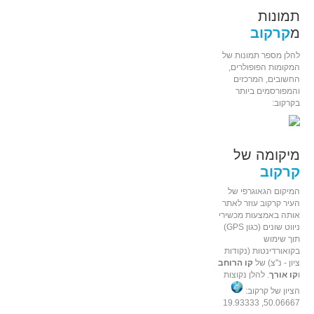
תמונות
מ
קרקוב
להלן מספר תמונות של
המקומות הפופולרים,
החשובים, המרכזים
והמפורסמים ביותר
בקרקוב:
מיקומה של
קרקוב
המיקום הגאוגרפי של
העיר קרקוב עוזר לאתר
אותה באמצעות מכשירי
ניווט שונים (כגון GPS)
תוך שימוש
בקואורדינטות (נקודות
ציון - נ"צ) של
קו הרוחב
ו
קו אורך
. להלן נקוצות
הציון של קרקוב:
50.06667, 19.93333