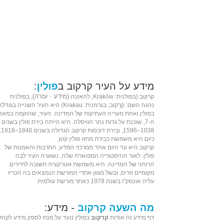
מידע על העיר קרקוב ב
פולין
:
(
מידע
·
עזרה
)
קרקוב (ב
פולנית
: Kraków,
להאזנה
, בפולנית
נהגה השם: קְרָקוּב; ב
גרמנית
: Krakau) היא העיר השנייה בגודלה
ב
פולין
ואחת מעריה העתיקות של המדינה. העיר, שהוקמה ב
מאה
ה-7
, שוכנת על גדות נהר ה
וויסלה
. היא הייתה בירת פולין בשנים
1038
–
1596
, ובירת
דוכסות קרקוב הגדולה
בשנים
1846
–
1918
.
כיום היא משמשת כבירת
מחוז פולין קטן
.
קרקוב היא עד היום אחד ממרכזי ה
מדע
, ה
תרבות
וה
אמנות
של
פולין
. לאור ההיסטוריה המפוארת שלה, נשארה העיר לבה
הרוחני של המדינה. היא משמשת אטרקציה חשובה לתיירים
מקומיים וזרים, ובשל מגוון אתרי המורשת הנמצאים בה הכריז
עליה
אונסק"ו
בשנת
1978
כ
אתר מורשת עולמית
.
מה השעה קרקוב
- מידע:
דף מידע זה אודות
קרקוב
בפולין נועד על מנת לספק מידע לקהל