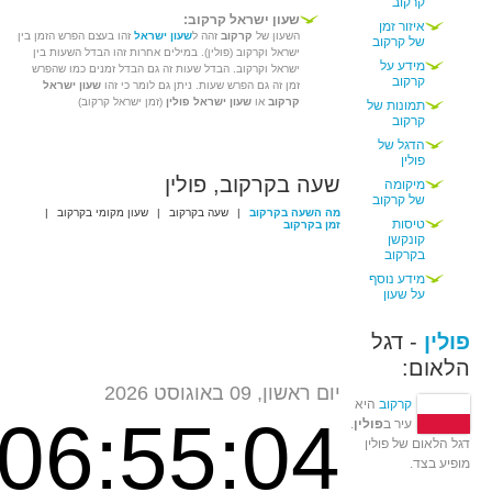
קרקוב
שעון ישראל קרקוב:
איזור זמן
השעון של
קרקוב
זהה ל
שעון ישראל
זהו בעצם הפרש הזמן בין
של קרקוב
ישראל וקרקוב (פולין). במילים אחרות זהו הבדל השעות בין
מידע על
ישראל וקרקוב. הבדל שעות זה גם הבדל זמנים כמו שהפרש
קרקוב
זמן זה גם הפרש שעות. ניתן גם לומר כי זהו
שעון ישראל
קרקוב
או
שעון ישראל פולין
(זמן ישראל קרקוב)
תמונות של
קרקוב
הדגל של
פולין
שעה בקרקוב, פולין
מיקומה
של קרקוב
מה השעה בקרקוב
|
שעה בקרקוב
|
שעון מקומי בקרקוב
|
טיסות
זמן בקרקוב
קונקשן
בקרקוב
מידע נוסף
על שעון
פולין
- דגל
הלאום:
יום ראשון, 09 באוגוסט 2026
קרקוב
היא
06:55:04
עיר ב
פולין
.
דגל הלאום של פולין
מופיע בצד.