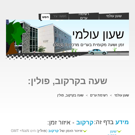
רשימת
שעון עולמי
חפש
ערים
שעון עולמי
זמן ושעה מקומית בערים מרכזיות בעולם
שעה בקרקוב, פולין:
שעון עולמי
>
רשימת ערים
>
שעה בקרקוב, פולין
מידע
בדף זה:
קרקוב
- איזור זמן:
איזור הזמן של
קרקוב
(
פולין
) הינו GMT +NaN
שעון