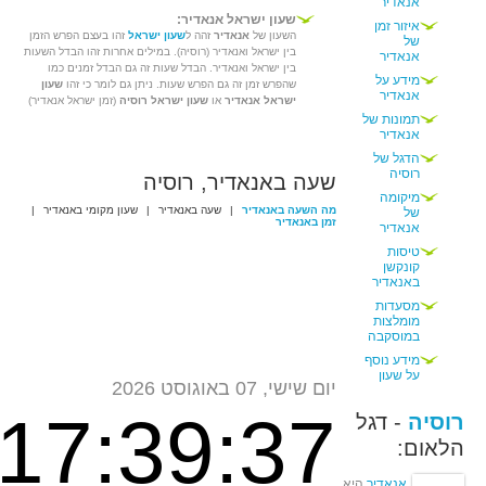
אנאדיר
שעון ישראל אנאדיר:
איזור זמן
השעון של
אנאדיר
זהה ל
שעון ישראל
זהו בעצם הפרש הזמן
של
בין ישראל ואנאדיר (רוסיה). במילים אחרות זהו הבדל השעות
אנאדיר
בין ישראל ואנאדיר. הבדל שעות זה גם הבדל זמנים כמו
מידע על
שהפרש זמן זה גם הפרש שעות. ניתן גם לומר כי זהו
שעון
אנאדיר
ישראל אנאדיר
או
שעון ישראל רוסיה
(זמן ישראל אנאדיר)
תמונות של
אנאדיר
הדגל של
רוסיה
שעה באנאדיר, רוסיה
מיקומה
מה השעה באנאדיר
|
שעה באנאדיר
|
שעון מקומי באנאדיר
|
של
זמן באנאדיר
אנאדיר
טיסות
קונקשן
באנאדיר
מסעדות
מומלצות
במוסקבה
מידע נוסף
על שעון
יום שישי, 07 באוגוסט 2026
17:39:37
רוסיה
- דגל
הלאום:
אנאדיר
היא