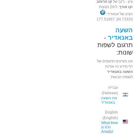
ציון - נ"צ) של
קו הרוחב
ו
קו אורך
. להלן נקוצות
הציון של אנאדיר:
64.73333, 177.51667
השעה
באנאדיר
-
תרגום לשפות
שונות:
אנו מציעים תרגומים של
דף מידע זה אודות
השעה באנאדיר
לשפות הבאות:
עברית
(Hebrew):
מה השעה
באנאדיר
English
(English):
What time
is it in
Anadyr