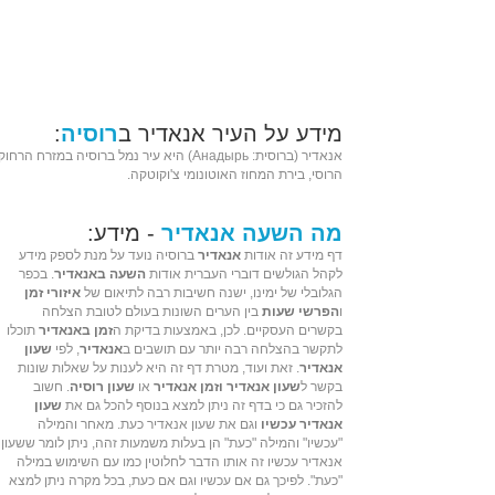
מידע על העיר אנאדיר ב
רוסיה
:
אנאדיר (ב
רוסית
: Анадырь) היא
עיר נמל
ב
רוסיה
ב
מזרח הרחוק
הרוסי
,
בירת
המחוז האוטונומי
צ'וקוטקה
.
מה השעה אנאדיר
- מידע:
דף מידע זה אודות
אנאדיר
ברוסיה נועד על מנת לספק מידע
לקהל הגולשים דוברי העברית אודות
השעה באנאדיר
. בכפר
הגלובלי של ימינו, ישנה חשיבות רבה לתיאום של
איזורי זמן
ו
הפרשי שעות
בין הערים השונות בעולם לטובת הצלחה
בקשרים העסקיים. לכן, באמצעות בדיקת ה
זמן באנאדיר
תוכלו
לתקשר בהצלחה רבה יותר עם תושבים ב
אנאדיר
, לפי
שעון
אנאדיר
. זאת ועוד, מטרת דף זה היא לענות על שאלות שונות
בקשר ל
שעון אנאדיר וזמן אנאדיר
או
שעון רוסיה
. חשוב
להזכיר גם כי בדף זה ניתן למצא בנוסף להכל גם את
שעון
אנאדיר עכשיו
וגם את שעון אנאדיר כעת. מאחר והמילה
"עכשיו" והמילה "כעת" הן בעלות משמעות זהה, ניתן לומר ששעון
אנאדיר עכשיו זה אותו הדבר לחלוטין כמו עם השימוש במילה
"כעת". לפיכך גם אם עכשיו וגם אם כעת, בכל מקרה ניתן למצא