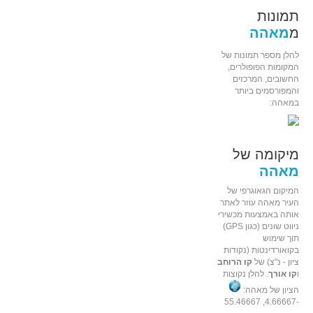
תמונות
מ
מאהה
להלן מספר תמונות של
המקומות הפופולרים,
החשובים, המרכזים
והמפורסמים ביותר
במאהה:
מיקומה של
מאהה
המיקום הגאוגרפי של
העיר מאהה עוזר לאתר
אותה באמצעות מכשירי
ניווט שונים (כגון GPS)
תוך שימוש
בקואורדינטות (נקודות
ציון - נ"צ) של
קו הרוחב
ו
קו אורך
. להלן נקוצות
הציון של מאהה:
-4.66667, 55.46667