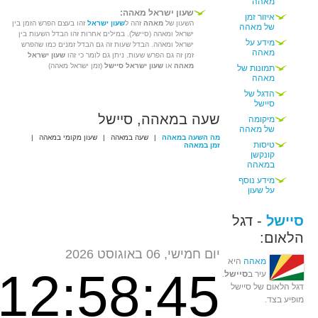
מאהה
שעון ישראל מאהה:
איזור זמן
השעון של
מאהה
זהה ל
שעון ישראל
זהו בעצם הפרש הזמן בין
של מאהה
ישראל ומאהה (סיישל). במילים אחרות זהו הבדל השעות בין
מידע על
ישראל ומאהה. הבדל שעות זה גם הבדל זמנים כמו שהפרש
מאהה
זמן זה גם הפרש שעות. ניתן גם לומר כי זהו
שעון ישראל
מאהה
או
שעון ישראל סיישל
(זמן ישראל מאהה)
תמונות של
מאהה
הדגל של
סיישל
שעה במאהה, סיישל
מיקומה
של מאהה
מה השעה במאהה
|
שעה במאהה
|
שעון מקומי במאהה
|
טיסות
זמן במאהה
קונקשן
במאהה
מידע נוסף
על שעון
סיישל
- דגל
הלאום:
יום חמישי, 06 באוגוסט 2026
מאהה
היא
12:58:45
עיר ב
סיישל
.
דגל הלאום של סיישל
מופיע בצד.