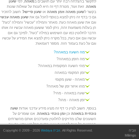
לתקשר בהצלחה רבה יותר עם תושבים ב
מאהה
, לפי
שעון
מאהה
. זאת ועוד, מטרת דף זה היא לענות על שאלות שונות
בקשר ל
שעון מאהה וזמן מאהה
או
שעון סיישל
. חשוב להזכיר
גם כי בדף זה ניתן למצא בנוסף להכל גם את
שעון מאהה עכשיו
וגם את שעון מאהה כעת. מאחר והמילה "עכשיו" והמילה "כעת"
הן בעלות משמעות זהה, ניתן לומר ששעון מאהה עכשיו זה אותו
הדבר לחלוטין כמו עם השימוש במילה "כעת". לפיכך גם אם
עכשיו וגם אם כעת, בכל מקרה ניתן למצא את המידע על עכשיו
וגם על כעת בעמוד הזה. מספר דוגמאות:
מה השעה במאהה?
מה הזמן במאהה?
מהי השעה המקומית במאהה?
זמן המקומי במאהה
מאהה - שעון מקומי
מהו איזור זמן של מאהה?
שעה במאהה - מהי?
זמן מאהה - מהו?
בנוסף, חשוב לציין כי דף זה מציג מידע עדכני אודות
שעה
נוכחית במאהה
וכן
זמן נוכחי במאהה
. אנו שומרים על
השעונים שלנו מדויקים לחלוטין ומעדכנים אותם מהשרתים
המרכזים כל מנת להבטיח שעון מדויק בכל רגע נתון, גם אם
במחשב שלך הזמן המוצג איננו מדוייק - אצלנו הזמן יהיה מדויין.
ווביה
. All Rights Reserved.
Webiya ווביה
Copyright © 2009 - 2026
זאת אומרת, שבאתר הזה ניתן למצא
שעון מאהה מדויק
.
שעון
Milimgo