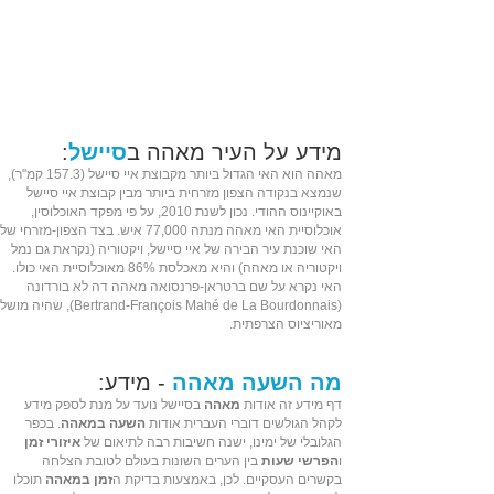
מידע על העיר מאהה ב
סיישל
:
מאהה הוא האי הגדול ביותר מקבוצת איי
סיישל
(157.3 קמ"ר),
שנמצא בנקודה הצפון מזרחית ביותר מבין קבוצת איי סיישל
באוקיינוס ההודי. נכון לשנת 2010, על פי מפקד האוכלוסין,
אוכלוסיית האי מאהה מנתה 77,000 איש. בצד הצפון-מזרחי של
האי שוכנת עיר הבירה של איי סיישל, ויקטוריה (נקראת גם נמל
ויקטוריה או מאהה) והיא מאכלסת 86% מאוכלוסיית האי כולו.
האי נקרא על שם ברטראן-פרנסואה מאהה דה לא בורדונה
(Bertrand-François Mahé de La Bourdonnais), שהיה מושל
מאוריציוס
הצרפתית.
מה השעה מאהה
- מידע:
דף מידע זה אודות
מאהה
בסיישל נועד על מנת לספק מידע
לקהל הגולשים דוברי העברית אודות
השעה במאהה
. בכפר
הגלובלי של ימינו, ישנה חשיבות רבה לתיאום של
איזורי זמן
ו
הפרשי שעות
בין הערים השונות בעולם לטובת הצלחה
בקשרים העסקיים. לכן, באמצעות בדיקת ה
זמן במאהה
תוכלו