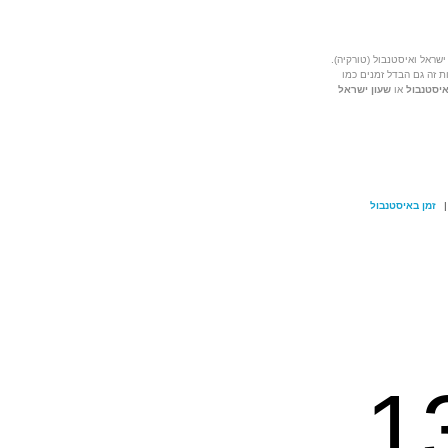
ישראל ואיסטנבול (טורקיה).
ת זה גם הבדל זמנים כמו
איסטנבול
או
שעון ישראל
|
זמן באיסטנבול
1