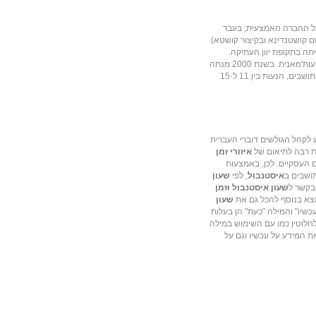
ל ההברה האמצעית; בעבר
 קושטנדינא ובקיצור קושטא)
יתה בתקופת
יוון העתיקה
.
ות'מאנית
. בשנת
2000
מנתה
העיר כ-13 מיליון תושבים. קיימות הערכות שונות בנוגע למספר התושבים, הנעות בין 11 ל-15
 לקהל הגולשים דוברי העברית
ות רבה לתיאום של
איזורי זמן
 העסקיים. לכן, באמצעות
ושבים ב
איסטנבול
, לפי
שעון
 בקשר ל
שעון איסטנבול וזמן
למצא בנוסף להכל גם את
שעון
שיו" והמילה "כעת" הן בעלות
לחלוטין כמו עם השימוש במילה
ת המידע על עכשיו וגם על