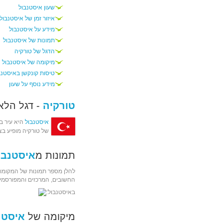
שעון איסטנבול
איזור זמן של איסטנבול
מידע על איסטנבול
תמונות של איסטנבול
הדגל של טורקיה
מיקומה של איסטנבול
טיסות קונקשן באיסטנב
מידע נוסף על שעון
טורקיה
- דגל הלא
איסטנבול
היא עיר ב
של טורקיה מופיע בצ
תמונות מ
איסטנבו
להלן מספר תמונות של המקומות
החשובים, המרכזים והמפורסמים
באיסטנבול:
מיקומה של
איסטנ