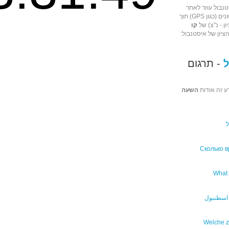
טנבול עוזר לאתר
אותה באמצעות מכשירי ניווט שונים (כגון GPS) תוך
ן - נ"צ) של
קו
הציון של איסטנבול:
- תרגום
ע זה אודות
השעה
Сколько 
What t
 اسطنبول
Welche ze