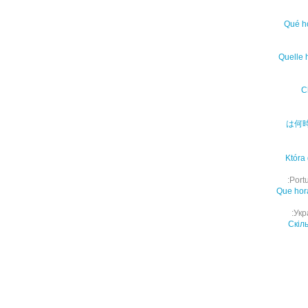
Qué h
Quelle 
C
は何
Która
Port
Que hor
Укр
Скіл