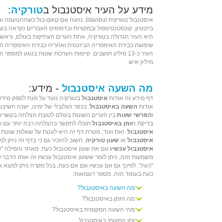
מידע על העיר איסטנבול ב
טורקיה
:
איסטנבול (
טורקית
İstanbul, נהגה אֶסְ-
טָאמְ
-בוּל כשההטעמה ע
ביזנטיון
,
קונסטנטינופול
ובמקורות ובדפוסים העבריים נקראה בשם
היא העיר הגדולה ב
טורקיה
, אחת הערים העתיקות בעולם, וראש
שימשה כבירת
האימפריה הביזנטית
ואחריה כבירת
האימפריה הע
מיליון איש.
מה השעה איסטנבול
- מידע:
דף מידע זה אודות
איסטנבול
בטורקיה נועד על מנת לספק מידע
אודות
השעה באיסטנבול
. בכפר הגלובלי של ימינו, ישנה חשיב
ו
הפרשי שעות
בין הערים השונות בעולם לטובת הצלחה בקשרים
בדיקת ה
זמן באיסטנבול
תוכלו לתקשר בהצלחה רבה יותר עם ת
איסטנבול
. זאת ועוד, מטרת דף זה היא לענות על שאלות שונות
איסטנבול
או
שעון טורקיה
. חשוב להזכיר גם כי בדף זה ניתן 
איסטנבול עכשיו
וגם את שעון איסטנבול כעת. מאחר והמילה "עכ
משמעות זהה, ניתן לומר ששעון איסטנבול עכשיו זה אותו הדבר 
"כעת". לפיכך גם אם עכשיו וגם אם כעת, בכל מקרה ניתן למצא א
כעת בעמוד הזה. מספר דוגמאות:
מה השעה באיסטנבול?
מה הזמן באיסטנבול?
מהי השעה המקומית באיסטנבול?
זמן המקומי באיסטנבול