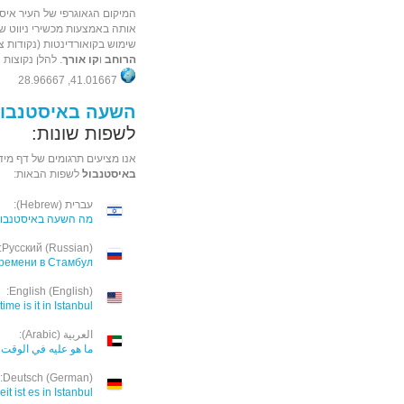
המיקום הגאוגרפי של העיר איס
שימוש בקואורדינטות (נקודות ציו
הרוחב
ו
קו אורך
. להלן נקוצות 
41.01667, 28.96667
השעה באיסטנבול
לשפות שונות:
אנו מציעים תרגומים של דף מיד
באיסטנבול
לשפות הבאות:
עברית (Hebrew):
מה השעה באיסטנבול
Русский (Russian):
времени в Стамбул
English (English):
ime is it in Istanbul
العربية (Arabic):
ما هو عليه في الوقت
Deutsch (German):
it ist es in Istanbul