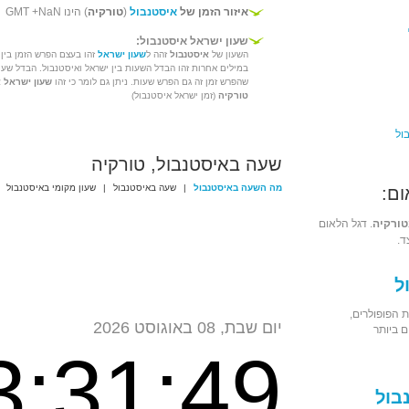
איזור הזמן של
איסטנבול
(
טורקיה
) הינו GMT +NaN
שעון ישראל איסטנבול:
השעון של
איסטנבול
זהה ל
שעון ישראל
זהו בעצם הפרש הזמן בין 
במילים אחרות זהו הבדל השעות בין ישראל ואיסטנבול. הבדל שעו
שהפרש זמן זה גם הפרש שעות. ניתן גם לומר כי זהו
שעון ישראל 
טורקיה
(זמן ישראל איסטנבול)
ול
שעה באיסטנבול, טורקיה
מה השעה באיסטנבול
|
שעה באיסטנבול
|
שעון מקומי באיסטנבול
ום:
טורקיה
. דגל הלאום
ד.
ל
 הפופולרים,
יום שבת, 08 באוגוסט 2026
 ביותר
3:31:49
בול