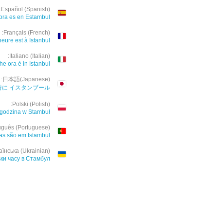
Español (Spanish):
ora es en Estambul
Français (French):
heure est à Istanbul
Italiano (Italian):
he ora è in Istanbul
日本語(Japanese):
時に イスタンブール
Polski (Polish):
 godzina w Stambuł
uguês (Portuguese):
as são em Istambul
аїнська (Ukrainian):
ьки часу в Стамбул