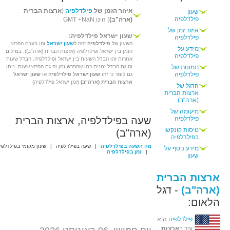
איזור הזמן של
פילדלפיה
(
ארצות הברית
שעון
פילדלפיה
(ארה"ב)
) הינו GMT +NaN
איזור זמן של
שעון ישראל פילדלפיה:
פילדלפיה
השעון של
פילדלפיה
זהה ל
שעון ישראל
זהו בעצם הפרש
מידע על
הזמן בין ישראל ופילדלפיה (ארצות הברית (ארה"ב)). במילים
פילדלפיה
אחרות זהו הבדל השעות בין ישראל ופילדלפיה. הבדל שעות
תמונות של
זה גם הבדל זמנים כמו שהפרש זמן זה גם הפרש שעות. ניתן
פילדלפיה
גם לומר כי זהו
שעון ישראל פילדלפיה
או
שעון ישראל
ארצות הברית (ארה"ב)
(זמן ישראל פילדלפיה)
הדגל של
ארצות הברית
(ארה"ב)
מיקומה של
פילדלפיה
שעה בפילדלפיה, ארצות הברית
טיסות קונקשן
(ארה"ב)
בפילדלפיה
מה השעה בפילדלפיה
|
שעה בפילדלפיה
|
שעון מקומי בפילדלפי
מידע נוסף על
|
זמן בפילדלפיה
שעון
ארצות הברית
(ארה"ב)
- דגל
הלאום:
פילדלפיה
היא
עיר ב
ארצות