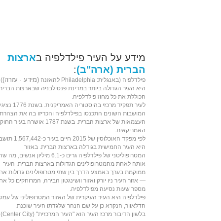
מידע על העיר פילדלפיה ב
ארצות
הברית (ארה"ב)
:
(
מידע
·
עזרה
)
פילדלפיה (ב
אנגלית
: Philadelphia
להאזנה
)
היא ה
עיר
הגדולה ביותר ב
מדינת
פנסילבניה
שב
ארצות הברית
הכוללת את כל מחוז פילדלפיה.
לעיר תפקיד מרכזי בהיסטוריה האמריקנית. בשנת
1776
נציגי
המושבות השונים התכנסו בפילדלפיה והכריזו בה את
הצהרת
העצמאות של ארצות הברית
. בשנת
1787
אושרה בעיר
החוק
האמריקאית
.
לפי מפקד האוכלוסין של
2015
חיים בעיר כ-567,442
היא העיר החמישית בגודלה בארצות הברית. באזור
ה
מטרופוליטני
של פילדלפיה גרים כ-6.1
מיליון
אנשים, מה שה
אותה לאחת מהמטרופולינים הגדולות בארצות הברית. העיר
ממוקמת בערך באמצע הדרך בין שתי מטרופולינים גדולות אח
—
אזור העיר ניו יורק
ואזור
וושינגטון
הבירה, המרוחקים כל אח
מספר שעות נסיעה מפילדלפיה.
פילדלפיה היא העיר העיקרית של האזור המטרופוליני של עמק
ה
דלאוור
, הנקרא כן על שם ה
נהר
שלגדתו העיר שוכנת.
בלשון הדיבור מרכז העיר הוא "העיר המרכזית" (Center City)