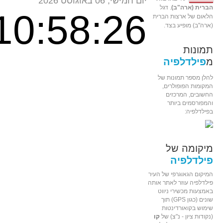
יום חמישי, 06 באוגוסט 2026
הברית (ארה"ב)
. דגל
10:58:26
הלאום של ארצות הברית
(ארה"ב) מופיע בצד.
תמונות
מ
פילדלפיה
להלן מספר תמונות של
המקומות הפופולרים,
החשובים, המרכזים
והמפורסמים ביותר
בפילדלפיה:
מיקומה של
פילדלפיה
המיקום הגאוגרפי של העיר
פילדלפיה עוזר לאתר אותה
באמצעות מכשירי ניווט
שונים (כגון GPS) תוך
שימוש בקואורדינטות
(נקודות ציון - נ"צ) של
קו