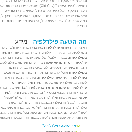
והוא
מרכז העסקים
וה
תרבות
של העיר. בסמוך לנהר
דלאוור
,
נמצאת "העיר הישנה" (Old City), שהיא ה
מרכז ההיסטורי
של
העיר. בחלק זה של העיר נמצא
היכל העצמאות
בו הוכרזה
עצמאות ארצות הברית ונכתבה
החוקה האמריקאית
. סמוך לו,
במה שמכונה "פארק העצמאות", נמצאים מבנים היסטוריים
נוספים.
מה השעה פילדלפיה
- מידע:
דף מידע זה אודות
פילדלפיה
בארצות הברית (ארה"ב) נועד 
מנת לספק מידע לקהל הגולשים דוברי העברית אודות
השעה
בפילדלפיה
. בכפר הגלובלי של ימינו, ישנה חשיבות רבה לתי
של
איזורי זמן
ו
הפרשי שעות
בין הערים השונות בעולם לטוב
הצלחה בקשרים העסקיים. לכן, באמצעות בדיקת ה
זמן
בפילדלפיה
תוכלו לתקשר בהצלחה רבה יותר עם תושבים
ב
פילדלפיה
, לפי
שעון פילדלפיה
. זאת ועוד, מטרת דף זה הי
לענות על שאלות שונות בקשר ל
שעון פילדלפיה וזמן
פילדלפיה
או
שעון ארצות הברית (ארה"ב)
. חשוב להזכיר ג
כי בדף זה ניתן למצא בנוסף להכל גם את
שעון פילדלפיה
עכשיו
וגם את שעון פילדלפיה כעת. מאחר והמילה "עכשיו"
והמילה "כעת" הן בעלות משמעות זהה, ניתן לומר ששעון
פילדלפיה עכשיו זה אותו הדבר לחלוטין כמו עם השימוש במיל
"כעת". לפיכך גם אם עכשיו וגם אם כעת, בכל מקרה ניתן למצ
את המידע על עכשיו וגם על כעת בעמוד הזה. מספר דוגמאות:
מה השעה בפילדלפיה?