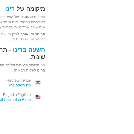
מיקומה של
רינו
המיקום הגאוגרפי של העיר רינו
שימוש בקואורדינטות (נקודות ציו
הרוחב
ו
קו אורך
. להלן נקוצות ה
39.52722, -119.82194
השעה ברינו
- תרג
שונות:
אנו מציעים תרגומים של דף מיד
ברינו
לשפות הבאות:
עברית (Hebrew):
מה השעה ברינו
English (English):
t time is it in Reno