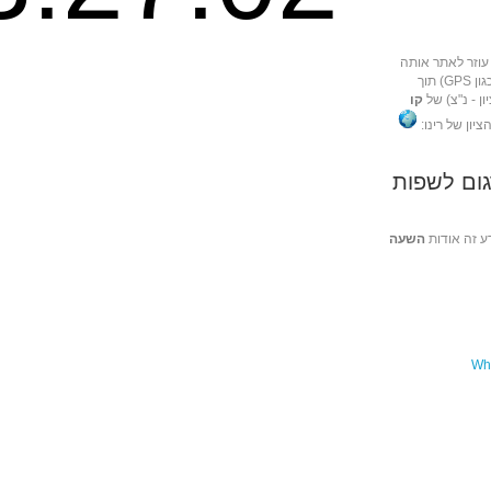
 עוזר לאתר אותה
באמצעות מכשירי ניווט שונים (כגון GPS) תוך
ן - נ"צ) של
קו
ציון של רינו:
ום לשפות
ע זה אודות
השעה
Wha