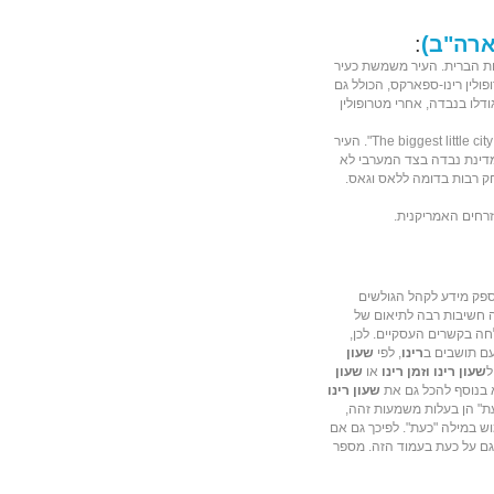
ארה"ב)
:
ת הברית
. העיר משמשת כעיר
ולין
רינו-ספארקס, הכולל גם
דלו בנבדה, אחרי מטרופולין
רינו מציגה עצמה כ"עיר הקטנה הגדולה בעולם" - "The biggest little city in the world". העיר
דינת
נבדה
בצד המערבי לא
ק רבות בדומה ל
לאס וגאס
.
חים האמריקנית
.
ספק מידע לקהל הגולשים
נה חשיבות רבה לתיאום של
חה בקשרים העסקיים. לכן,
ם תושבים ב
רינו
, לפי
שעון
ל
שעון רינו וזמן רינו
או
שעון
א בנוסף להכל גם את
שעון רינו
עת" הן בעלות משמעות זהה,
וש במילה "כעת". לפיכך גם אם
גם על כעת בעמוד הזה. מספר