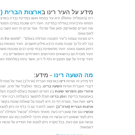
מידע על העיר רינו ב
ארצות הברית (
רינו (ב
אנגלית
: Reno) היא
עיר
במחוז
ואשו
במדינת
נבדה
ב
ארצו
המחוז והרביעית בגודלה במדינה. העיר רינו שוכנת במרכז ה
מטרופ
את הערים ספארקס, סאן ואלי ופרנלי. אגד ערים זה הוא השני בגו
לאס וגאס
.
כבר לא כל כך קטנה ומונה כרבע
מיליון
תושבים. העיר נמצאת במ
רחוק מ
אגם טאהו
. העיר מתאפינת בבתי
קזינו
רבים ומכונות משח
העיר מוכרת גם ב
נישואים
וה
גירושים
האזרחיים האפשריים בה.
העיר קרויה על שם המצביא ג'סי לי רינו, אשר נהרג ב
מלחמת האזר
מה השעה רינו
- מידע:
דף מידע זה אודות
רינו
בארצות הברית (ארה"ב) נועד על מנת ל
דוברי העברית אודות
השעה ברינו
. בכפר הגלובלי של ימינו, יש
איזורי זמן
ו
הפרשי שעות
בין הערים השונות בעולם לטובת הצל
באמצעות בדיקת ה
זמן ברינו
תוכלו לתקשר בהצלחה רבה יותר ע
רינו
. זאת ועוד, מטרת דף זה היא לענות על שאלות שונות בקשר 
ארצות הברית (ארה"ב)
. חשוב להזכיר גם כי בדף זה ניתן למצ
עכשיו
וגם את שעון רינו כעת. מאחר והמילה "עכשיו" והמילה "כ
ניתן לומר ששעון רינו עכשיו זה אותו הדבר לחלוטין כמו עם השימ
עכשיו וגם אם כעת, בכל מקרה ניתן למצא את המידע על עכשיו ו
דוגמאות: