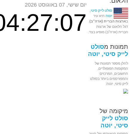
הלאום:
יום שישי, 07 באוגוסט 2026
סולט לייק סיטי,
04:27:07
יוטה
היא עיר
ב
ארצות הברית (ארה"ב)
.
דגל הלאום של ארצות
הברית (ארה"ב) מופיע בצד.
תמונות מ
סולט
לייק סיטי, יוטה
להלן מספר תמונות של
המקומות הפופולרים,
החשובים, המרכזים
והמפורסמים ביותר בסולט
לייק סיטי, יוטה:
מיקומה של
סולט לייק
סיטי, יוטה
המיקום הגאוגרפי של העיר