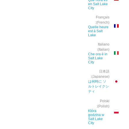
Qué hora es
en Salt Lake
City
Français
(French):
Quelle heure
est à Salt
Lake
Italiano
(Italian):
Che ora è in
Salt Lake
City
日本語
(Japanese):
は何時に ソ
ルトレイクシ
ティ
Polski
(Polish):
Która
godzina w
Salt Lake
City