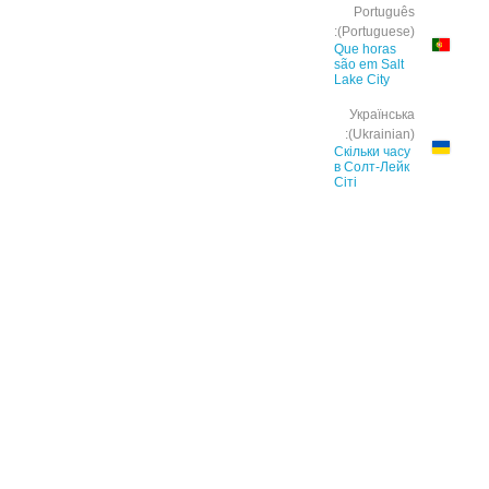
Português
(Portuguese):
Que horas
são em Salt
Lake City
Українська
(Ukrainian):
Скільки часу
в Солт-Лейк
Сіті