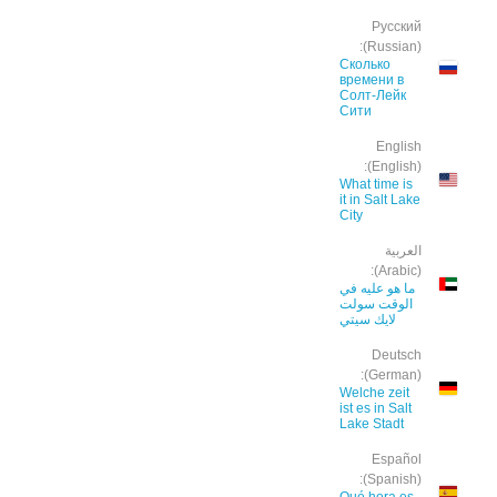
Русский
(Russian):
Сколько
времени в
Солт-Лейк
Сити
English
(English):
What time is
it in Salt Lake
City
العربية
(Arabic):
ما هو عليه في
الوقت سولت
لايك سيتي
Deutsch
(German):
Welche zeit
ist es in Salt
Lake Stadt
Español
(Spanish):