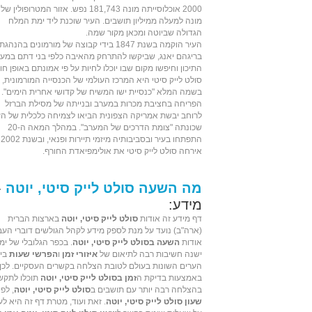
2000
אוכלוסייתה מונה 181,743 נפש. אזור המטרופולין ש
מונה למעלה ממיליון תושבים. העיר שוכנת ליד
ימת המלח
הגדולה
שביוטה ומכאן מקור שמה.
העיר הוקמה בשנת
1847
בידי קבוצה של
מורמונים
בהנהגתו
בריגהם יאנג
, שביקשו להתרחק מהאיבה כלפי בני דתם במע
התיכון וחיפשו מקום שבו יוכלו לחיות על פי אמונתם באופן חו
סולט לייק סיטי היא המרכז העולמי של
הכנסייה המורמונית
, 
בשמה המלא "כנסיית ישו המשיח של קדושי אחרית הימים".
הפריחה בחציבת מכרות במערב ובנייתה של מסילת הברזל
לרוחב יבשת אמריקה הצפונית הביאו לצמיחה כלכלית של הע
שכונתה "צומת הדרכים של המערב". במהלך
המאה ה-20
התפתחו בעיר ובסביבותיה מיזמי תיירות ופנאי, ובשנת
2002
אירחה סולט לייק סיטי את
אולימפיאדת החורף
.
מה השעה סולט לייק סיטי, יוטה
-
מידע:
דף מידע זה אודות
סולט לייק סיטי, יוטה
בארצות הברית
(ארה"ב) נועד על מנת לספק מידע לקהל הגולשים דוברי העב
אודות
השעה בסולט לייק סיטי, יוטה
. בכפר הגלובלי של ימי
ישנה חשיבות רבה לתיאום של
איזורי זמן
ו
הפרשי שעות
בין
הערים השונות בעולם לטובת הצלחה בקשרים העסקיים. לכן,
באמצעות בדיקת ה
זמן בסולט לייק סיטי, יוטה
תוכלו לתקש
בהצלחה רבה יותר עם תושבים ב
סולט לייק סיטי, יוטה
, לפי
שעון סולט לייק סיטי, יוטה
. זאת ועוד, מטרת דף זה היא לע