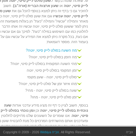
על שאלות שונות בקשר ל
שעון סולט לייק סיטי, יוטה וזמן 
לייק סיטי, יוטה
או
שעון ארצות הברית (ארה"ב)
. חשוב
להזכיר גם כי בדף זה ניתן למצא בנוסף להכל גם את
שעון ס
לייק סיטי, יוטה עכשיו
וגם את שעון סולט לייק סיטי, יוטה כ
מאחר והמילה "עכשיו" והמילה "כעת" הן בעלות משמעות זהה
ניתן לומר ששעון סולט לייק סיטי, יוטה עכשיו זה אותו הדבר
לחלוטין כמו עם השימוש במילה "כעת". לפיכך גם אם עכשיו ו
אם כעת, בכל מקרה ניתן למצא את המידע על עכשיו וגם על 
בעמוד הזה. מספר דוגמאות:
מה השעה בסולט לייק סיטי, יוטה?
מה הזמן בסולט לייק סיטי, יוטה?
מהי השעה המקומית בסולט לייק סיטי, יוטה?
זמן המקומי בסולט לייק סיטי, יוטה
סולט לייק סיטי, יוטה - שעון מקומי
מהו איזור זמן של סולט לייק סיטי, יוטה?
שעה בסולט לייק סיטי, יוטה - מהי?
זמן סולט לייק סיטי, יוטה - מהו?
בנוסף, חשוב לציין כי דף זה מציג מידע עדכני אודות
שעה
נוכחית בסולט לייק סיטי, יוטה
וכן
זמן נוכחי בסולט לייק
סיטי, יוטה
. אנו שומרים על השעונים שלנו מדויקים לחלוטין
ומעדכנים אותם מהשרתים המרכזים כל מנת להבטיח שעון מ
בכל רגע נתון, גם אם במחשב שלך הזמן המוצג איננו מדוייק -
אצלנו הזמן יהיה מדויין. זאת אומרת, שבאתר הזה ניתן למצא
ווביה
. All Rights Reserved.
Webiya ווביה
Copyright © 2009 - 2026