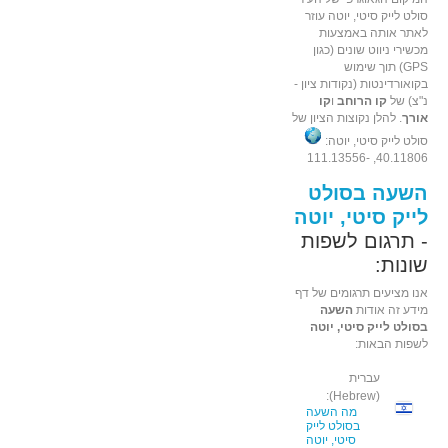
סולט לייק סיטי, יוטה עוזר
לאתר אותה באמצעות
מכשירי ניווט שונים (כגון
GPS) תוך שימוש
בקואורדינטות (נקודות ציון -
נ"צ) של
קו הרוחב
ו
קו
אורך
. להלן נקוצות הציון של
סולט לייק סיטי, יוטה:
40.11806, -111.13556
השעה בסולט
לייק סיטי, יוטה
- תרגום לשפות
שונות:
אנו מציעים תרגומים של דף
מידע זה אודות
השעה
בסולט לייק סיטי, יוטה
לשפות הבאות:
עברית
(Hebrew):
מה השעה
בסולט לייק
סיטי, יוטה