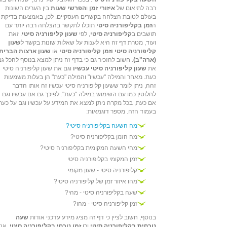
רבה לתיאום של
איזורי זמן
ו
הפרשי שעות
בין הערים השונות
בעולם לטובת הצלחה בקשרים העסקיים. לכן, באמצעות בדיקת
ה
זמן בקליפורניה סיטי
תוכלו לתקשר בהצלחה רבה יותר עם
תושבים ב
קליפורניה סיטי
, לפי
שעון קליפורניה סיטי
. זאת
ועוד, מטרת דף זה היא לענות על שאלות שונות בקשר ל
שעון
קליפורניה סיטי וזמן קליפורניה סיטי
או
שעון ארצות הברית
(ארה"ב)
. חשוב להזכיר גם כי בדף זה ניתן למצא בנוסף להכל גם
את
שעון קליפורניה סיטי עכשיו
וגם את שעון קליפורניה סיטי
כעת. מאחר והמילה "עכשיו" והמילה "כעת" הן בעלות משמעות
זהה, ניתן לומר ששעון קליפורניה סיטי עכשיו זה אותו הדבר
לחלוטין כמו עם השימוש במילה "כעת". לפיכך גם אם עכשיו וגם
אם כעת, בכל מקרה ניתן למצא את המידע על עכשיו וגם על כעת
בעמוד הזה. מספר דוגמאות:
מה השעה בקליפורניה סיטי?
מה הזמן בקליפורניה סיטי?
מהי השעה המקומית בקליפורניה סיטי?
זמן המקומי בקליפורניה סיטי
קליפורניה סיטי - שעון מקומי
מהו איזור זמן של קליפורניה סיטי?
שעה בקליפורניה סיטי - מהי?
זמן קליפורניה סיטי - מהו?
בנוסף, חשוב לציין כי דף זה מציג מידע עדכני אודות
שעה
נוכחית בקליפורניה סיטי
וכן
זמן נוכחי בקליפורניה סיטי
. אנו