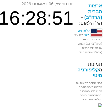
יום חמישי, 06 באוגוסט 2026
ארצות
16:28:51
הברית
(ארה"ב)
-
דגל הלאום:
קליפורניה
סיטי
היא עיר
ב
ארצות הברית
(ארה"ב)
. דגל הלאום
של ארצות הברית
(ארה"ב) מופיע בצד.
תמונות
מ
קליפורניה
סיטי
להלן מספר תמונות של
המקומות הפופולרים,
החשובים, המרכזים
והמפורסמים ביותר
בקליפורניה סיטי: