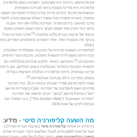
ו
סן פרנסיסקו
. בירתה היא
סקרמנטו
, השוכנת בצפון קליפורניה.
קליפורניה היא מדינה מגוונת ביותר מבחינה
גאוגרפית
,
המשתרעת מרכסי ההרים
סיירה נבדה
במזרח לאוקיינוס השקט
במערב; מיערות
סקוויה נאה
-
אשוח דאגלס
שבצפון-מערב לאזורי
מדבר מוהאבי
בדרום-מזרח. המדינה כוללת את ההר הגבוה
ביותר (
הר ויטני
) ואת העמק הנמוך ביותר (
עמק המוות
) בשטח
[1]
הרציף של
ארצות הברית
(ללא
אלסקה
).
מרכז המדינה מכיל
בעיקר את ה
סנטרל ואלי
, אחד האזורים החקלאיים הפוריים ביותר
בעולם.
לקליפורניה השפעה מרכזית על התרבות הפופולרית הגלובלית
נוכח היותה מקום לידת
תעשיית הקולנוע
, תרבות הנגד ה
היפית
,
[2]
ה
אינטרנט
,
וה
מחשב האישי
. חלקים מרכזיים מכלכלתה הם
תעשיית התרבות ב
הוליווד
וטכנולוגיה ב
עמק הסיליקון
. אם הייתה
מדינה עצמאית, הייתה קליפורניה הכלכלה השישית בגודלה
[3]
בעולם והמדינה ה-35 מבחינת אוכלוסייתה.
שמה נלקח מרומן ספרדי שנכתב ב
מאה ה-16
. ככל הנראה
מתייחס השם לאקלימה של המדינה. Calo בספרדית פירושו
"חם" ו-Forno פירושו "כבשן". הכינוי הרשמי של המדינה:
"המדינה המוזהבת" ("The Golden State"), כינוי המזכיר את
הבהלה לזהב
של שנת
1849
.
מה השעה קליפורניה סיטי
- מידע:
דף מידע זה אודות
קליפורניה סיטי
בארצות הברית (ארה"ב)
נועד על מנת לספק מידע לקהל הגולשים דוברי העברית אודות
השעה בקליפורניה סיטי
. בכפר הגלובלי של ימינו, ישנה חשיבו