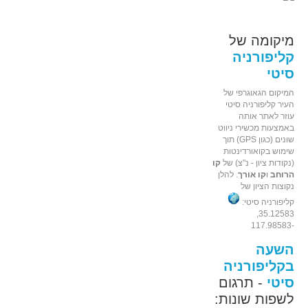
מיקומה של
קליפורניה
סיטי
המיקום הגאוגרפי של
העיר קליפורניה סיטי
עוזר לאתר אותה
באמצעות מכשירי ניווט
שונים (כגון GPS) תוך
שימוש בקואורדינטות
(נקודות ציון - נ"צ) של
קו
הרוחב
ו
קו אורך
. להלן
נקוצות הציון של
קליפורניה סיטי:
35.12583,
-117.98583
השעה
בקליפורניה
סיטי
- תרגום
לשפות שונות: