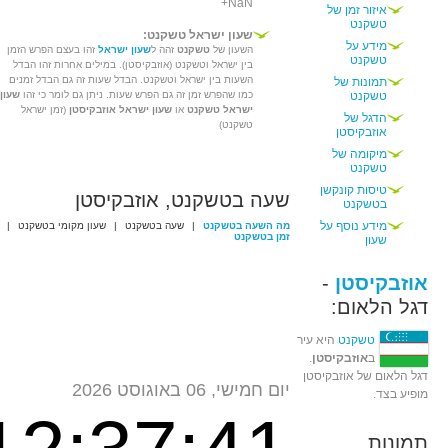
+NaN
איזור זמן של
טשקנט
שעון ישראל טשקנט:
מידע על
השעון של
טשקנט
זהה ל
שעון ישראל
זהו בעצם הפרש הזמן
טשקנט
בין ישראל וטשקנט (אוזבקיסטן). במילים אחרות זהו הבדל
השעות בין ישראל וטשקנט. הבדל שעות זה גם הבדל זמנים
תמונות של
טשקנט
כמו שהפרש זמן זה גם הפרש שעות. ניתן גם לומר כי זהו
שעון
ישראל טשקנט
או
שעון ישראל אוזבקיסטן
(זמן ישראל
הדגל של
טשקנט)
אוזבקיסטן
מיקומה של
טשקנט
טיסות קונקשן
שעה בטשקנט, אוזבקיסטן
בטשקנט
מידע נוסף על
מה השעה בטשקנט
|
שעה בטשקנט
|
שעון מקומי בטשקנט
|
זמן בטשקנט
שעון
אוזבקיסטן
-
דגל הלאום:
טשקנט
היא עיר
ב
אוזבקיסטן
.
דגל הלאום של אוזבקיסטן
יום חמישי, 06 באוגוסט 2026
מופיע בצד.
תמונות