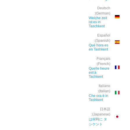
Deutsch
(German):
Welche zeit
ist es in
Taschkent
Español
(Spanish):
Qué hora es
en Tashkent
Français
(French):
Quelle heure
est à
Tachkent
Italiano
(Italian):
Che ora è in
Tashkent
日本語
(Japanese):
は何時に タ
シケント