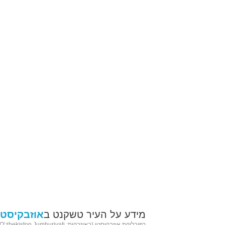
מידע על העיר טשקנט ב
אוזבקיסטן
רפובליקת אוזבקיסטן (ב
אוזבקית