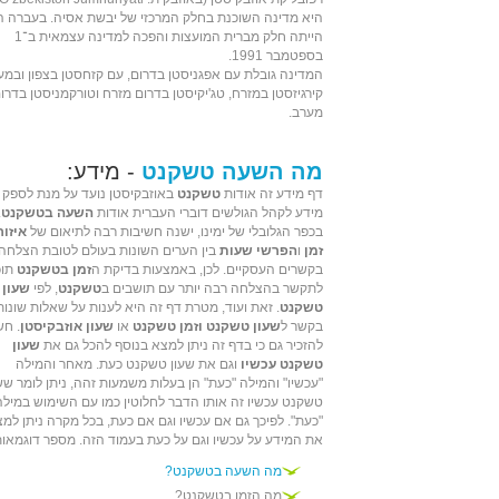
היא מדינה השוכנת בחלק המרכזי של יבשת
אסיה
. בעברה ה
הייתה חלק מ
ברית המועצות
והפכה למדינה עצמאית ב־
1
בספטמבר
1991
.
המדינה גובלת עם
אפגניסטן
בדרום, עם
קזחסטן
בצפון ובמע
קירגיזסטן
במזרח,
טג'יקיסטן
בדרום מזרח ו
טורקמניסטן
בדרו
מערב.
מה השעה טשקנט
- מידע:
דף מידע זה אודות
טשקנט
באוזבקיסטן נועד על מנת לספק
מידע לקהל הגולשים דוברי העברית אודות
השעה בטשקנט
.
בכפר הגלובלי של ימינו, ישנה חשיבות רבה לתיאום של
איזור
זמן
ו
הפרשי שעות
בין הערים השונות בעולם לטובת הצלחה
בקשרים העסקיים. לכן, באמצעות בדיקת ה
זמן בטשקנט
תוכ
לתקשר בהצלחה רבה יותר עם תושבים ב
טשקנט
, לפי
שעון
טשקנט
. זאת ועוד, מטרת דף זה היא לענות על שאלות שונות
בקשר ל
שעון טשקנט וזמן טשקנט
או
שעון אוזבקיסטן
. חש
להזכיר גם כי בדף זה ניתן למצא בנוסף להכל גם את
שעון
טשקנט עכשיו
וגם את שעון טשקנט כעת. מאחר והמילה
"עכשיו" והמילה "כעת" הן בעלות משמעות זהה, ניתן לומר שש
טשקנט עכשיו זה אותו הדבר לחלוטין כמו עם השימוש במילה
"כעת". לפיכך גם אם עכשיו וגם אם כעת, בכל מקרה ניתן למ
את המידע על עכשיו וגם על כעת בעמוד הזה. מספר דוגמאות
מה השעה בטשקנט?
מה הזמן בטשקנט?