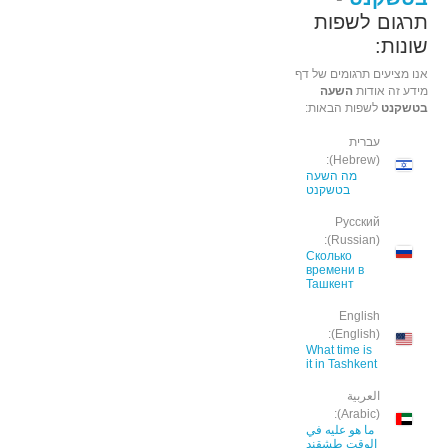
תרגום לשפות
שונות:
אנו מציעים תרגומים של דף
מידע זה אודות
השעה
בטשקנט
לשפות הבאות:
עברית
(Hebrew):
מה השעה
בטשקנט
Русский
(Russian):
Сколько
времени в
Ташкент
English
(English):
What time is
it in Tashkent
العربية
(Arabic):
ما هو عليه في
الوقت طشقند