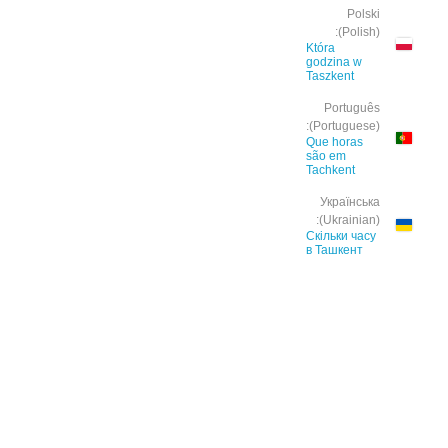
Polski
(Polish):
Która
godzina w
Taszkent
Português
(Portuguese):
Que horas
são em
Tachkent
Українська
(Ukrainian):
Скільки часу
в Ташкент